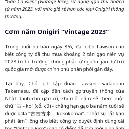
“Gạo Cổ Điển” (Vintage Rice), sử dụng gạo thu hoạch
từ năm 2023, với mức giá rẻ hơn các loại Onigiri thông
thường.
Cơm nắm Onigiri “Vintage 2023”
Trong buổi họp báo ngày 3/6, đại diện Lawson cho
biết công ty đã thu mua khoảng 2 tấn gạo niên vụ
2023 từ thị trường, không phải từ nguồn gạo dự trữ
quốc gia mới được chính phủ phân phối gần đây.
Tại đây, Chủ tịch tập đoàn Lawson, Sadanobu
Takemasu, đề cập đến cách gọi truyền thống của
Nhật dành cho gạo cũ, khi mỗi năm sẽ thêm một
chữ "古 - ko" (cổ, cũ) - chẳng hạn gạo ba năm tuổi sẽ
được gọi là "古古古米 - kokokomai". “Thật sự rất khó
phát âm”, ông cho biết công ty quyết định dùng cái
tên “Vintage Rice” (gạo cổ điển) để làm mới hình ảnh