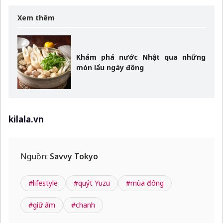
Xem thêm
Khám phá nước Nhật qua những
món lẩu ngày đông
kilala.vn
Nguồn:
Savvy Tokyo
#lifestyle
#quýt Yuzu
#mùa đông
#giữ ấm
#chanh