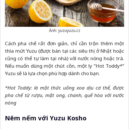
Ảnh: yuzuyuzu.cz
Cách pha chế rất đơn giản, chỉ cần trộn thêm một
thìa mứt Yuzu (được bán tại các siêu thị ở Nhật hoặc
cũng có thể tự làm tại nhà) với nước nóng hoặc trà.
Nếu muốn dùng một chút cồn, một ly “Hot Toddy*”
Yuzu sẽ là lựa chọn phù hợp dành cho bạn.
*Hot Toddy: là một thức uống xoa dịu cơ thể, được
pha chế từ rượu, mật ong, chanh, quế hòa với nước
nóng
Nêm nếm với Yuzu Kosho