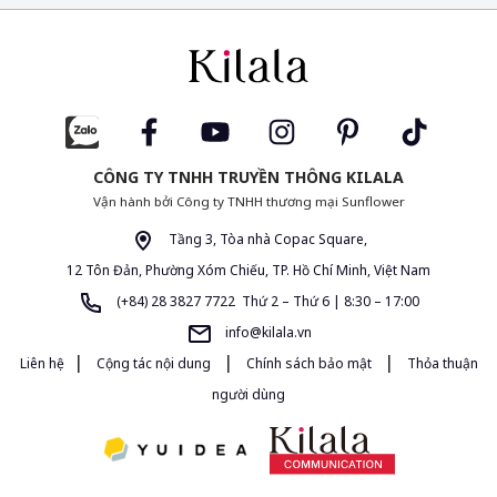
CÔNG TY TNHH TRUYỀN THÔNG KILALA
Vận hành bởi Công ty TNHH thương mại Sunflower
Tầng 3, Tòa nhà Copac Square,
12 Tôn Đản, Phường Xóm Chiếu, TP. Hồ Chí Minh, Việt Nam
(+84) 28 3827 7722 Thứ 2 – Thứ 6 | 8:30 – 17:00
info@kilala.vn
|
|
|
Liên hệ
Cộng tác nội dung
Chính sách bảo mật
Thỏa thuận
người dùng