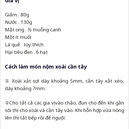
Gia vị
Giấm . 80g
Nước . 130g
Mật ong . ½ muỗng canh
Một ít muối
Lá quế . tùy thích
Hại tiêu đen . 6 hạt
Cách làm món nộm xoài cần tây
① Xoài xắt sợi dày khoảng 5mm, cần tây xắt xéo,
dày khoảng 7mm.
②Cho tất cả các gia vị vào chảo, đun cho đến khi gần
sôi thì cho xoài và cần tây vào. Khi hỗn hợp vừa nóng
lên thì tắt bếp rồi để nguội.