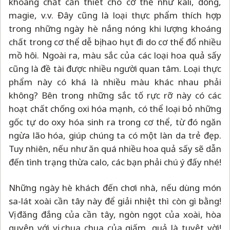
khoáng chất cần thiết cho cơ thể như kali, đồng,
magie, v.v. Đây cũng là loại thực phẩm thích hợp
trong những ngày hè nắng nóng khi lượng khoáng
chất trong cơ thể dễ bị hao hụt đi do cơ thể đổ nhiều
mồ hôi. Ngoài ra, màu sắc của các loại hoa quả sấy
cũng là đề tài được nhiều người quan tâm. Loại thực
phẩm này có khá là nhiều màu khác nhau phải
không? Bên trong những sắc tố rực rỡ này có các
hoạt chất chống oxi hóa mạnh, có thể loại bỏ những
gốc tự do oxy hóa sinh ra trong cơ thể, từ đó ngăn
ngừa lão hóa, giúp chúng ta có một làn da trẻ đẹp.
Tuy nhiên, nếu như ăn quá nhiều hoa quả sấy sẽ dẫn
đến tình trạng thừa calo, các bạn phải chú ý đấy nhé!
Những ngày hè khách đến chơi nhà, nếu dùng món
sa-lát xoài cần tây này để giải nhiệt thì còn gì bằng!
Vị đăng đắng của cần tây, ngòn ngọt của xoài, hòa
quyện với vị chua chua của giấm, quả là tuyệt vời!