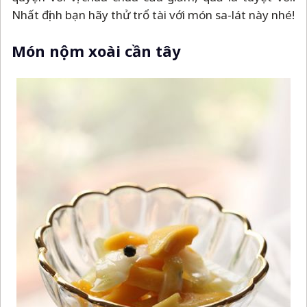
Nhất định bạn hãy thử trổ tài với món sa-lát này nhé!
Món nộm xoài cần tây