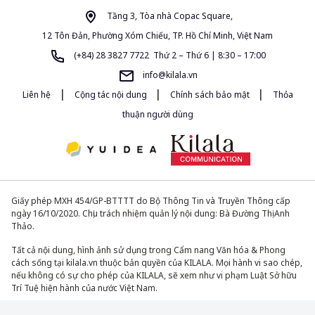
Tầng 3, Tòa nhà Copac Square,
12 Tôn Đản, Phường Xóm Chiếu, TP. Hồ Chí Minh, Việt Nam
(+84) 28 3827 7722 Thứ 2 – Thứ 6 | 8:30 – 17:00
info@kilala.vn
|
|
|
Liên hệ
Cộng tác nội dung
Chính sách bảo mật
Thỏa
thuận người dùng
Giấy phép MXH 454/GP-BTTTT do Bộ Thông Tin và Truyền Thông cấp
ngày 16/10/2020. Chịu trách nhiệm quản lý nội dung: Bà Đường Thị Anh
Thảo.
Tất cả nội dung, hình ảnh sử dụng trong Cẩm nang Văn hóa & Phong
cách sống tại kilala.vn thuộc bản quyền của KILALA. Mọi hành vi sao chép,
nếu không có sự cho phép của KILALA, sẽ xem như vi phạm Luật Sở hữu
Trí Tuệ hiện hành của nước Việt Nam.
© 2013-2026. All Rights Reserved