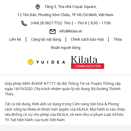
Tầng 3, Tòa nhà Copac Square,
12 Tôn Đản, Phường Xóm Chiếu, TP. Hồ Chí Minh, Việt Nam
(+84) 28 3827 7722 Thứ 2 – Thứ 6 | 8:30 – 17:00
info@kilala.vn
|
|
|
Liên hệ
Cộng tác nội dung
Chính sách bảo mật
Thỏa
thuận người dùng
Giấy phép MXH 454/GP-BTTTT do Bộ Thông Tin và Truyền Thông cấp
ngày 16/10/2020. Chịu trách nhiệm quản lý nội dung: Bà Đường Thị Anh
Thảo.
Tất cả nội dung, hình ảnh sử dụng trong Cẩm nang Văn hóa & Phong
cách sống tại kilala.vn thuộc bản quyền của KILALA. Mọi hành vi sao chép,
nếu không có sự cho phép của KILALA, sẽ xem như vi phạm Luật Sở hữu
Trí Tuệ hiện hành của nước Việt Nam.
© 2013-2026. All Rights Reserved