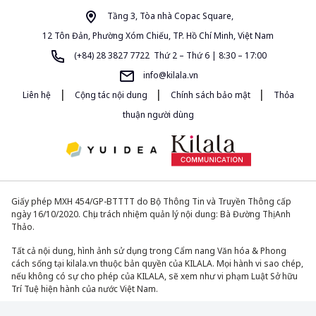
Tầng 3, Tòa nhà Copac Square,
12 Tôn Đản, Phường Xóm Chiếu, TP. Hồ Chí Minh, Việt Nam
(+84) 28 3827 7722 Thứ 2 – Thứ 6 | 8:30 – 17:00
info@kilala.vn
|
|
|
Liên hệ
Cộng tác nội dung
Chính sách bảo mật
Thỏa
thuận người dùng
Giấy phép MXH 454/GP-BTTTT do Bộ Thông Tin và Truyền Thông cấp
ngày 16/10/2020. Chịu trách nhiệm quản lý nội dung: Bà Đường Thị Anh
Thảo.
Tất cả nội dung, hình ảnh sử dụng trong Cẩm nang Văn hóa & Phong
cách sống tại kilala.vn thuộc bản quyền của KILALA. Mọi hành vi sao chép,
nếu không có sự cho phép của KILALA, sẽ xem như vi phạm Luật Sở hữu
Trí Tuệ hiện hành của nước Việt Nam.
© 2013-2026. All Rights Reserved