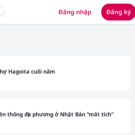
Đăng nhập
Đăng ký
chợ Hagoita cuối năm
yền thống địa phương ở Nhật Bản "mất tích"