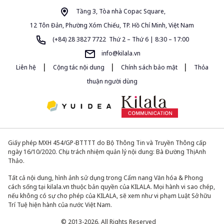
Tầng 3, Tòa nhà Copac Square,
12 Tôn Đản, Phường Xóm Chiếu, TP. Hồ Chí Minh, Việt Nam
(+84) 28 3827 7722 Thứ 2 – Thứ 6 | 8:30 – 17:00
info@kilala.vn
|
|
|
Liên hệ
Cộng tác nội dung
Chính sách bảo mật
Thỏa
thuận người dùng
Giấy phép MXH 454/GP-BTTTT do Bộ Thông Tin và Truyền Thông cấp
ngày 16/10/2020. Chịu trách nhiệm quản lý nội dung: Bà Đường Thị Anh
Thảo.
Tất cả nội dung, hình ảnh sử dụng trong Cẩm nang Văn hóa & Phong
cách sống tại kilala.vn thuộc bản quyền của KILALA. Mọi hành vi sao chép,
nếu không có sự cho phép của KILALA, sẽ xem như vi phạm Luật Sở hữu
Trí Tuệ hiện hành của nước Việt Nam.
© 2013-2026. All Rights Reserved