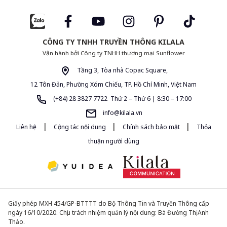
CÔNG TY TNHH TRUYỀN THÔNG KILALA
Vận hành bởi Công ty TNHH thương mại Sunflower
Tầng 3, Tòa nhà Copac Square,
12 Tôn Đản, Phường Xóm Chiếu, TP. Hồ Chí Minh, Việt Nam
(+84) 28 3827 7722 Thứ 2 – Thứ 6 | 8:30 – 17:00
info@kilala.vn
|
|
|
Liên hệ
Cộng tác nội dung
Chính sách bảo mật
Thỏa
thuận người dùng
Giấy phép MXH 454/GP-BTTTT do Bộ Thông Tin và Truyền Thông cấp
ngày 16/10/2020. Chịu trách nhiệm quản lý nội dung: Bà Đường Thị Anh
Thảo.