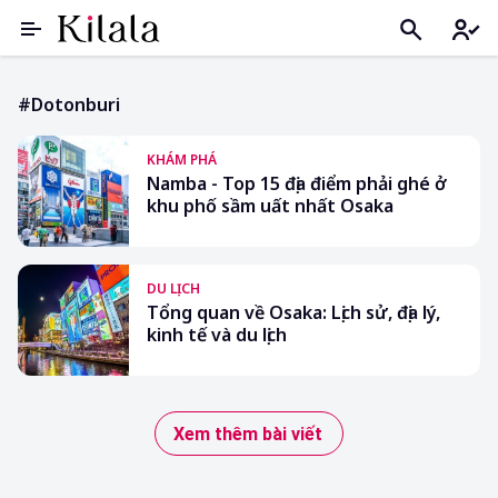
#dotonburi
KHÁM PHÁ
Namba - Top 15 địa điểm phải ghé ở
khu phố sầm uất nhất Osaka
DU LỊCH
Tổng quan về Osaka: Lịch sử, địa lý,
kinh tế và du lịch
Xem thêm bài viết