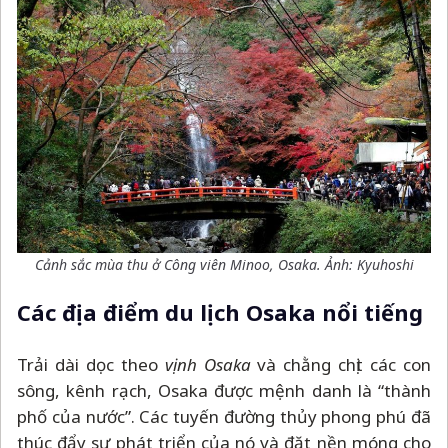
Cảnh sắc mùa thu ở Công viên Minoo, Osaka. Ảnh: Kyuhoshi
Các địa điểm du lịch Osaka nổi tiếng
Trải dài dọc theo
vịnh Osaka
và chằng chịt các con
sông, kênh rạch, Osaka được mệnh danh là “thành
phố của nước”. Các tuyến đường thủy phong phú đã
thúc đẩy sự phát triển của nó và đặt nền móng cho