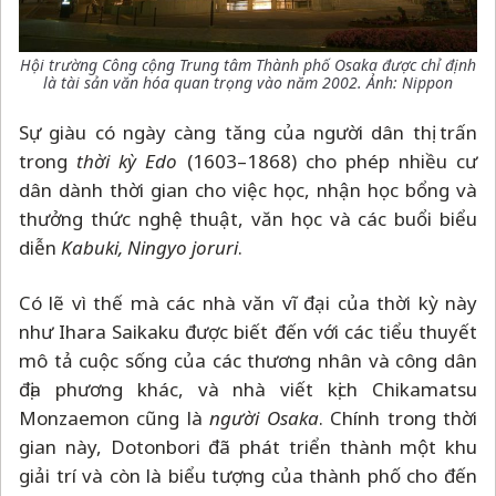
Hội trường Công cộng Trung tâm Thành phố Osaka được chỉ định
là tài sản văn hóa quan trọng vào năm 2002. Ảnh: Nippon
Sự giàu có ngày càng tăng của người dân thị trấn
trong
thời kỳ Edo
(1603
–
1868) cho phép nhiều cư
dân dành thời gian cho việc học, nhận học bổng và
thưởng thức nghệ thuật, văn học và các buổi biểu
diễn
Kabuki, Ningyo joruri
.
Có lẽ vì thế mà các nhà văn vĩ đại của thời kỳ này
như Ihara Saikaku được biết đến với các tiểu thuyết
mô tả cuộc sống của các thương nhân và công dân
địa phương khác, và nhà viết kịch Chikamatsu
Monzaemon cũng là
người Osaka
. Chính trong thời
gian này, Dotonbori đã phát triển thành một khu
giải trí và còn là biểu tượng của thành phố cho đến