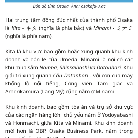
Bản đồ tỉnh Osaka. Ảnh: osakafu-u.ac
Hai trung tâm đông đúc nhất của thành phố Osaka
là
Kita - キタ
(nghĩa là phía bắc) và
Minami - ミナミ
(nghĩa là phía nam).
Kita là khu vực bao gồm hoặc xung quanh khu kinh
doanh và bán lẻ của Umeda. Minami là nơi có các
khu mua sắm
Namba, Shinsaibashi và Dotonbori
. Khu
giải trí xung quanh
Cầu Dotonbori
- với con cua máy
khổng lồ nổi tiếng, Công viên Tam giác và
Amerikamura (Làng Mỹ) cũng nằm ở Minami.
Khu kinh doanh, bao gồm tòa án và trụ sở khu vực
của các ngân hàng lớn, chủ yếu nằm ở Yodoyabashi
và Honmachi, giữa Kita và Minami. Khu kinh doanh
mới hơn là OBP, Osaka Business Park, nằm trong