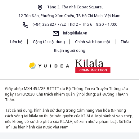
Tầng 3, Tòa nhà Copac Square,
12 Tôn Đản, Phường Xóm Chiếu, TP. Hồ Chí Minh, Việt Nam
(+84) 28 3827 7722 Thứ 2 – Thứ 6 | 8:30 – 17:00
info@kilala.vn
|
|
|
Liên hệ
Cộng tác nội dung
Chính sách bảo mật
Thỏa
thuận người dùng
Giấy phép MXH 454/GP-BTTTT do Bộ Thông Tin và Truyền Thông cấp
ngày 16/10/2020. Chịu trách nhiệm quản lý nội dung: Bà Đường Thị Anh
Thảo.
Tất cả nội dung, hình ảnh sử dụng trong Cẩm nang Văn hóa & Phong
cách sống tại kilala.vn thuộc bản quyền của KILALA. Mọi hành vi sao chép,
nếu không có sự cho phép của KILALA, sẽ xem như vi phạm Luật Sở hữu
Trí Tuệ hiện hành của nước Việt Nam.
© 2013-2026. All Rights Reserved