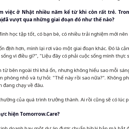
làm việc ở Nhật nhiều năm kể từ khi còn rất trẻ. Tro
ị đã vượt qua những giai đoạn đó như thế nào?
nh học tập tốt, có bạn bè, có nhiều trải nghiệm mới nên
n định hơn, mình lại rơi vào một giai đoạn khác. Đó là c
 sống vì điều gì?", "Liệu đây có phải cuộc sống mình th
n từ bên ngoài thì khá ổn, nhưng không hiểu sao mỗi sáng
 phòng nhỏ và tự hỏi: "Thế này rồi sao nữa?". Không phải
h đang chạy về đâu.
thường của quá trình trưởng thành. Ai rồi cũng sẽ có lúc p
 thực hiện Tomorrow.Care?
nh doanh hay một dự án được chuẩn bị bài bản mà bắt đ