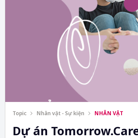
Topic
Nhân vật - Sự kiện
NHÂN VẬT
Dự án Tomorrow.Care: