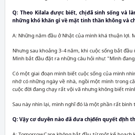
Q
: Theo Kilala được biết, chị đã sinh sống và 
những khó khăn gì về mặt tinh thần không và ch
A: Những năm đầu ở Nhật của mình khá thuận lợi. Mì
Nhưng sau khoảng 3-4 năm, khi cuộc sống bắt đầu ổ
Mình bắt đầu đặt ra những câu hỏi như: "Mình đang
Có một giai đoạn mình biết cuộc sống của mình nhì
nhớ có những ngày về nhà, ngồi một mình trong căn
cuộc đời đang chạy rất vội vã nhưng không biết mìn
Sau này nhìn lại, mình nghĩ đó là một phần rất bình 
Q
: Vậy cơ duyên nào đã đưa chị đến quyết định
A: Tomorrow.Care không bắt đầu từ một kế hoạch ki