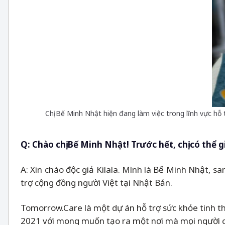
Chị Bế Minh Nhật hiện đang làm việc trong lĩnh vực hỗ
Q
: Chào chị Bế Minh Nhật! Trước hết, chị có thể
A: Xin chào độc giả Kilala. Mình là Bế Minh Nhật, s
trợ cộng đồng người Việt tại Nhật Bản.
Tomorrow.Care là một dự án hỗ trợ sức khỏe tinh th
2021 với mong muốn tạo ra một nơi mà mọi người có