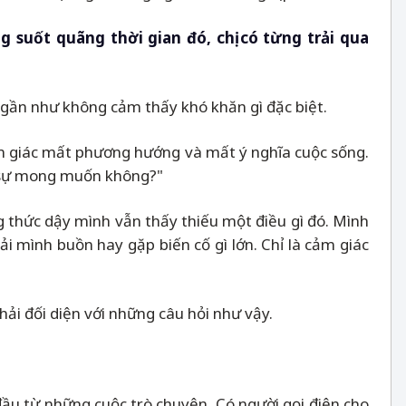
ng suốt quãng thời gian đó, chị có từng trải qua
 gần như không cảm thấy khó khăn gì đặc biệt.
ảm giác mất phương hướng và mất ý nghĩa cuộc sống.
ực sự mong muốn không?"
 thức dậy mình vẫn thấy thiếu một điều gì đó. Mình
 mình buồn hay gặp biến cố gì lớn. Chỉ là cảm giác
hải đối diện với những câu hỏi như vậy.
ầu từ những cuộc trò chuyện. Có người gọi điện cho