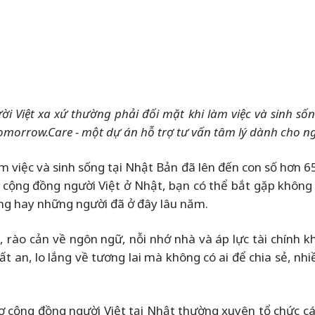
 Việt xa xứ thường phải đối mặt khi làm việc và sinh sống
omorrow.Care - một dự án hỗ trợ tư vấn tâm lý dành cho n
m việc và sinh sống tại Nhật Bản đã lên đến con số hơn 
m cộng đồng người Việt ở Nhật, bạn có thể bắt gặp không 
ang hay những người đã ở đây lâu năm.
, rào cản về ngôn ngữ, nỗi nhớ nhà và áp lực tài chính kh
 an, lo lắng về tương lai mà không có ai để chia sẻ, nhiề
ợ cộng đồng người Việt tại Nhật thường xuyên tổ chức c