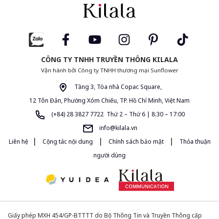
CÔNG TY TNHH TRUYỀN THÔNG KILALA
Vận hành bởi Công ty TNHH thương mại Sunflower
Tầng 3, Tòa nhà Copac Square,
12 Tôn Đản, Phường Xóm Chiếu, TP. Hồ Chí Minh, Việt Nam
(+84) 28 3827 7722 Thứ 2 – Thứ 6 | 8:30 – 17:00
info@kilala.vn
|
|
|
Liên hệ
Cộng tác nội dung
Chính sách bảo mật
Thỏa thuận
người dùng
Giấy phép MXH 454/GP-BTTTT do Bộ Thông Tin và Truyền Thông cấp