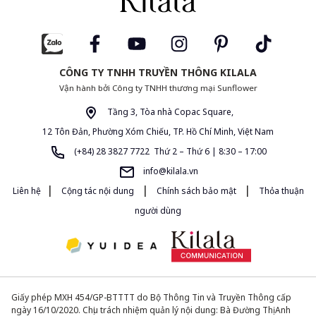
CÔNG TY TNHH TRUYỀN THÔNG KILALA
Vận hành bởi Công ty TNHH thương mại Sunflower
Tầng 3, Tòa nhà Copac Square,
12 Tôn Đản, Phường Xóm Chiếu, TP. Hồ Chí Minh, Việt Nam
(+84) 28 3827 7722 Thứ 2 – Thứ 6 | 8:30 – 17:00
info@kilala.vn
|
|
|
Liên hệ
Cộng tác nội dung
Chính sách bảo mật
Thỏa thuận
người dùng
Giấy phép MXH 454/GP-BTTTT do Bộ Thông Tin và Truyền Thông cấp
ngày 16/10/2020. Chịu trách nhiệm quản lý nội dung: Bà Đường Thị Anh