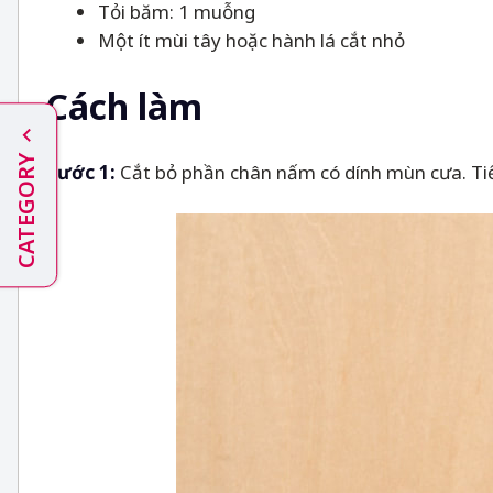
Tỏi băm: 1 muỗng
Một ít mùi tây hoặc hành lá cắt nhỏ
Cách làm
CATEGORY
Bước 1:
Cắt bỏ phần chân nấm có dính mùn cưa. Tiế