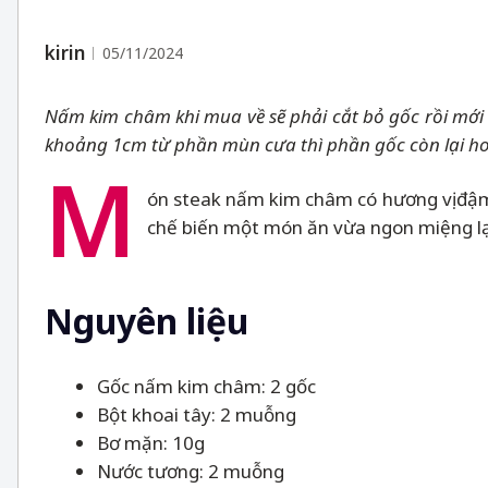
kirin
05/11/2024
Nấm kim châm khi mua về sẽ phải cắt bỏ gốc rồi mới 
khoảng 1cm từ phần mùn cưa thì phần gốc còn lại hoà
M
ón steak nấm kim châm có hương vị đậm đ
chế biến một món ăn vừa ngon miệng lại
Nguyên liệu
Gốc nấm kim châm: 2 gốc
Bột khoai tây: 2 muỗng
Bơ mặn: 10g
Nước tương: 2 muỗng