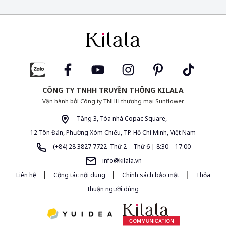
CÔNG TY TNHH TRUYỀN THÔNG KILALA
Vận hành bởi Công ty TNHH thương mại Sunflower
Tầng 3, Tòa nhà Copac Square,
12 Tôn Đản, Phường Xóm Chiếu, TP. Hồ Chí Minh, Việt Nam
(+84) 28 3827 7722 Thứ 2 – Thứ 6 | 8:30 – 17:00
info@kilala.vn
|
|
|
Liên hệ
Cộng tác nội dung
Chính sách bảo mật
Thỏa
thuận người dùng