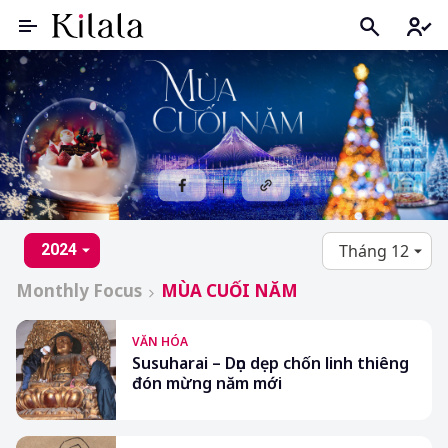
2024
Monthly Focus
MÙA CUỐI NĂM
VĂN HÓA
Susuharai – Dọn dẹp chốn linh thiêng
đón mừng năm mới