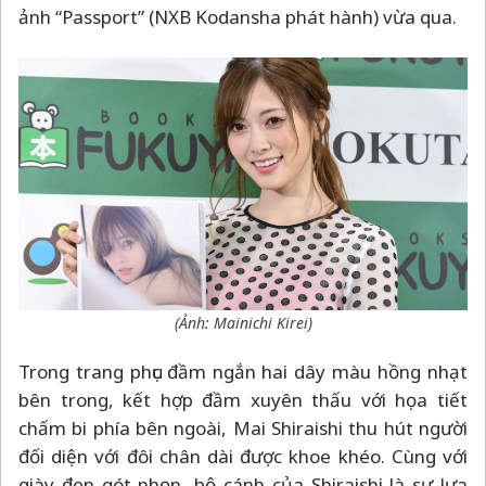
ảnh “Passport” (NXB Kodansha phát hành) vừa qua.
(Ảnh:
Mainichi Kirei
)
Trong trang phục đầm ngắn hai dây màu hồng nhạt
bên trong, kết hợp đầm xuyên thấu với họa tiết
chấm bi phía bên ngoài, Mai Shiraishi thu hút người
đối diện với đôi chân dài được khoe khéo. Cùng với
giày đen gót nhọn, bộ cánh của Shiraishi là sự lựa