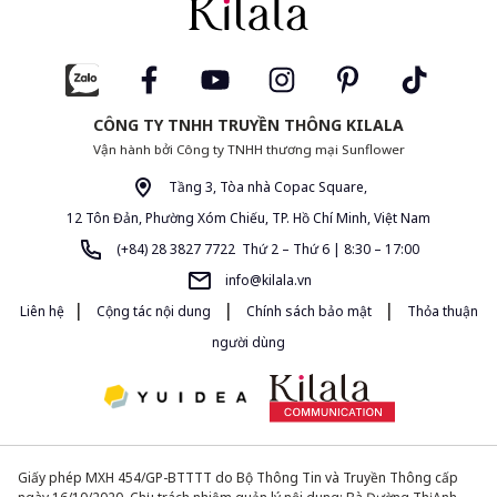
CÔNG TY TNHH TRUYỀN THÔNG KILALA
Vận hành bởi Công ty TNHH thương mại Sunflower
Tầng 3, Tòa nhà Copac Square,
12 Tôn Đản, Phường Xóm Chiếu, TP. Hồ Chí Minh, Việt Nam
(+84) 28 3827 7722 Thứ 2 – Thứ 6 | 8:30 – 17:00
info@kilala.vn
|
|
|
Liên hệ
Cộng tác nội dung
Chính sách bảo mật
Thỏa thuận
người dùng
Giấy phép MXH 454/GP-BTTTT do Bộ Thông Tin và Truyền Thông cấp