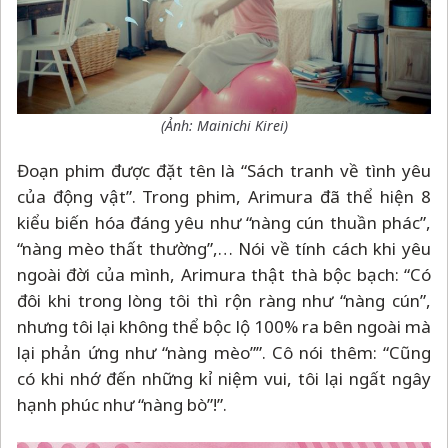
(Ảnh:
Mainichi Kirei
)
Đoạn phim được đặt tên là “Sách tranh về tình yêu
của động vật”. Trong phim, Arimura đã thể hiện 8
kiểu biến hóa đáng yêu như “nàng cún thuần phác”,
“nàng mèo thất thường”,… Nói về tính cách khi yêu
ngoài đời của mình, Arimura thật thà bộc bạch: “Có
đôi khi trong lòng tôi thì rộn ràng như “nàng cún”,
nhưng tôi lại không thể bộc lộ 100% ra bên ngoài mà
lại phản ứng như “nàng mèo””. Cô nói thêm: “Cũng
có khi nhớ đến những kỉ niệm vui, tôi lại ngất ngây
hạnh phúc như “nàng bò”!”.