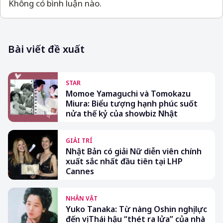
Không có bình luận nào.
Bài viết đề xuất
STAR
Momoe Yamaguchi và Tomokazu
Miura: Biểu tượng hạnh phúc suốt
nửa thế kỷ của showbiz Nhật
GIẢI TRÍ
Nhật Bản có giải Nữ diễn viên chính
xuất sắc nhất đầu tiên tại LHP
Cannes
NHÂN VẬT
Yuko Tanaka: Từ nàng Oshin nghị lực
đến vị Thái hậu “thét ra lửa” của nhà