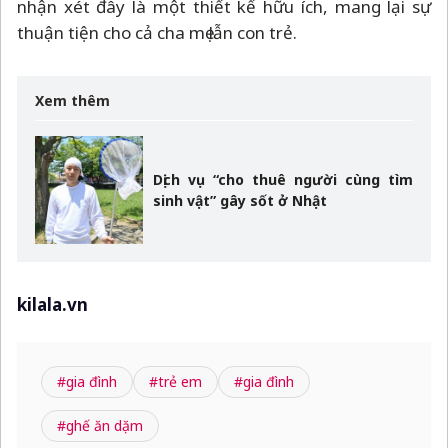
nhận xét đây là một thiết kế hữu ích, mang lại sự
thuận tiện cho cả cha mẹ lẫn con trẻ.
Xem thêm
Dịch vụ “cho thuê người cùng tìm
sinh vật” gây sốt ở Nhật
kilala.vn
#gia đình
#trẻ em
#gia đình
#ghế ăn dặm