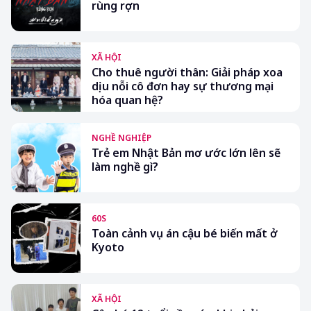
rùng rợn
XÃ HỘI
Cho thuê người thân: Giải pháp xoa
dịu nỗi cô đơn hay sự thương mại
hóa quan hệ?
NGHỀ NGHIỆP
Trẻ em Nhật Bản mơ ước lớn lên sẽ
làm nghề gì?
60S
Toàn cảnh vụ án cậu bé biến mất ở
Kyoto
XÃ HỘI