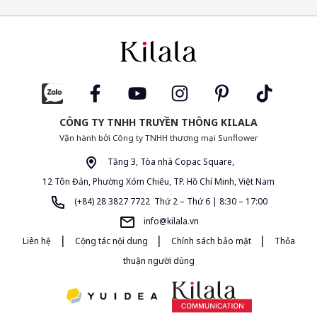
CÔNG TY TNHH TRUYỀN THÔNG KILALA
Vận hành bởi Công ty TNHH thương mại Sunflower
Tầng 3, Tòa nhà Copac Square,
12 Tôn Đản, Phường Xóm Chiếu, TP. Hồ Chí Minh, Việt Nam
(+84) 28 3827 7722 Thứ 2 – Thứ 6 | 8:30 – 17:00
info@kilala.vn
|
|
|
Liên hệ
Cộng tác nội dung
Chính sách bảo mật
Thỏa
thuận người dùng