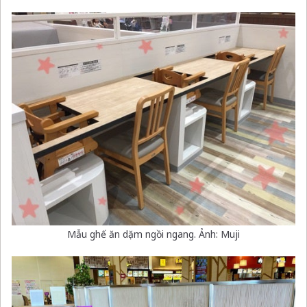
Mẫu ghế ăn dặm ngồi ngang. Ảnh: Muji