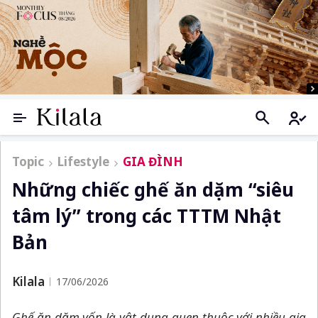
Topic
Lifestyle
GIA ĐÌNH
Những chiếc ghế ăn dặm “siêu
tâm lý” trong các TTTM Nhật
Bản
Kilala
17/06/2026
Ghế ăn dặm vốn là vật dụng quen thuộc với nhiều gia