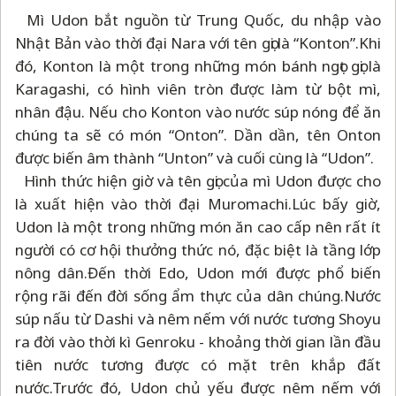
Mì Udon bắt nguồn từ Trung Quốc, du nhập vào
Nhật Bản vào thời đại Nara với tên gọi là “Konton”.Khi
đó, Konton là một trong những món bánh ngọt gọi là
Karagashi, có hình viên tròn được làm từ bột mì,
nhân đậu. Nếu cho Konton vào nước súp nóng để ăn
chúng ta sẽ có món “Onton”. Dần dần, tên Onton
được biến âm thành “Unton” và cuối cùng là “Udon”.
Hình thức hiện giờ và tên gọi của mì Udon được cho
là xuất hiện vào thời đại Muromachi.Lúc bấy giờ,
Udon là một trong những món ăn cao cấp nên rất ít
người có cơ hội thưởng thức nó, đặc biệt là tầng lớp
nông dân.Đến thời Edo, Udon mới được phổ biến
rộng rãi đến đời sống ẩm thực của dân chúng.Nước
súp nấu từ Dashi và nêm nếm với nước tương Shoyu
ra đời vào thời kì Genroku - khoảng thời gian lần đầu
tiên nước tương được có mặt trên khắp đất
nước.Trước đó, Udon chủ yếu được nêm nếm với