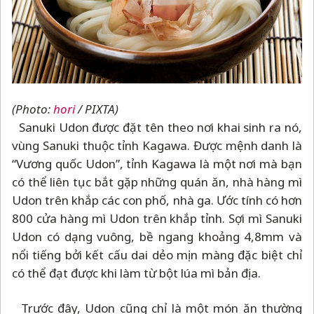
(Photo:
hori
/ PIXTA)
Sanuki Udon được đặt tên theo nơi khai sinh ra nó,
vùng Sanuki thuộc tỉnh Kagawa. Được mệnh danh là
“Vương quốc Udon”, tỉnh Kagawa là một nơi mà bạn
có thể liên tục bắt gặp những quán ăn, nhà hàng mì
Udon trên khắp các con phố, nhà ga. Ước tính có hơn
800 cửa hàng mì Udon trên khắp tỉnh. Sợi mì Sanuki
Udon có dạng vuông, bề ngang khoảng 4,8mm và
nổi tiếng bởi kết cấu dai dẻo mịn màng đặc biệt chỉ
có thể đạt được khi làm từ bột lúa mì bản địa.
Trước đây, Udon cũng chỉ là một món ăn thường