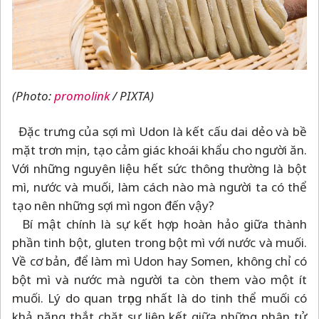
(Photo:
promolink
/ PIXTA)
Đặc trưng của sợi mì Udon là kết cấu dai dẻo và bề
mặt trơn mịn, tạo cảm giác khoái khẩu cho người ăn.
Với những nguyên liệu hết sức thông thường là bột
mì, nước và muối, làm cách nào mà người ta có thể
tạo nên những sợi mì ngon đến vậy?
Bí mật chính là sự kết hợp hoàn hảo giữa thành
phần tinh bột, gluten trong bột mì với nước và muối.
Về cơ bản, để làm mì Udon hay Somen, không chỉ có
bột mì và nước mà người ta còn them vào một ít
muối. Lý do quan trọng nhất là do tinh thể muối có
khả năng thắt chặt sự liên kết giữa những phân tử