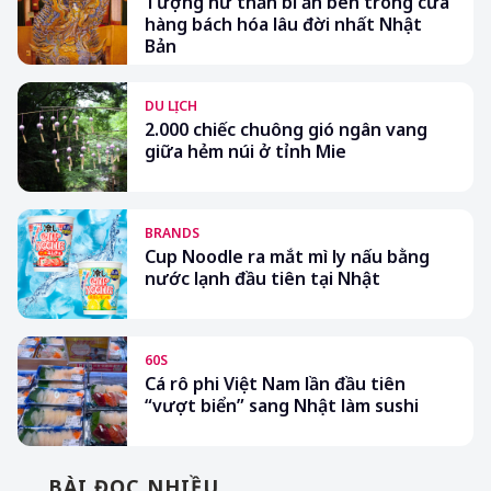
Tượng nữ thần bí ẩn bên trong cửa
hàng bách hóa lâu đời nhất Nhật
Bản
DU LỊCH
2.000 chiếc chuông gió ngân vang
giữa hẻm núi ở tỉnh Mie
BRANDS
Cup Noodle ra mắt mì ly nấu bằng
nước lạnh đầu tiên tại Nhật
60S
Cá rô phi Việt Nam lần đầu tiên
“vượt biển” sang Nhật làm sushi
BÀI ĐỌC NHIỀU