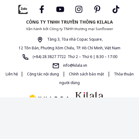
CÔNG TY TNHH TRUYỀN THÔNG KILALA
Vận hành bởi Công ty TNHH thương mại Sunflower
Tầng 3, Tòa nhà Copac Square,
12 Tôn Đản, Phường Xóm Chiếu, TP. Hồ Chí Minh, Việt Nam
(+84) 28 3827 7722 Thứ 2 – Thứ 6 | 8:30 – 17:00
info@kilala.vn
|
|
|
Liên hệ
Cộng tác nội dung
Chính sách bảo mật
Thỏa thuận
người dùng
Giấy phép MXH 454/GP-BTTTT do Bộ Thông Tin và Truyền Thông cấp
ngày 16/10/2020. Chịu trách nhiệm quản lý nội dung: Bà Đường Thị Anh
Thảo.