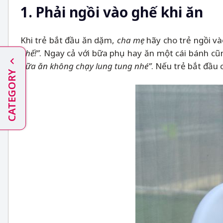
1. Phải ngồi vào ghế khi ăn
Khi trẻ bắt đầu ăn dặm,
cha mẹ
hãy cho trẻ ngồi và
ghế!”
. Ngay cả với bữa phụ hay ăn một cái bánh cũn
bữa ăn không chạy lung tung nhé”
. Nếu trẻ bắt đầu 
CATEGORY