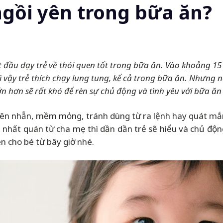
gồi yên trong bữa ăn?
t đầu dạy trẻ về thói quen tốt trong bữa ăn. Vào khoảng 15 -
vậy trẻ thích chạy lung tung, kể cả trong bữa ăn. Nhưng n
lớn hơn sẽ rất khó để rèn sự chủ động và tình yêu với bữa ăn 
ự kiên nhẫn, mềm mỏng, tránh dùng từ ra lệnh hay quát mắ
 nhất quán từ cha mẹ thì dần dần trẻ sẽ hiểu và chủ động
n cho bé từ bây giờ nhé.