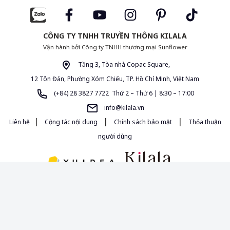
CÔNG TY TNHH TRUYỀN THÔNG KILALA
Vận hành bởi Công ty TNHH thương mại Sunflower
Tầng 3, Tòa nhà Copac Square,
12 Tôn Đản, Phường Xóm Chiếu, TP. Hồ Chí Minh, Việt Nam
(+84) 28 3827 7722 Thứ 2 – Thứ 6 | 8:30 – 17:00
info@kilala.vn
|
|
|
Liên hệ
Cộng tác nội dung
Chính sách bảo mật
Thỏa thuận
người dùng
Giấy phép MXH 454/GP-BTTTT do Bộ Thông Tin và Truyền Thông cấp
ngày 16/10/2020. Chịu trách nhiệm quản lý nội dung: Bà Đường Thị Anh
Thảo.