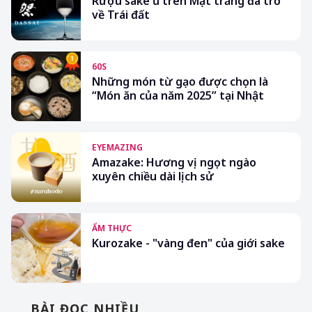
Rượu sake ủ trên Mặt trăng đã trở
về Trái đất
60S
Những món từ gạo được chọn là
“Món ăn của năm 2025” tại Nhật
EYEMAZING
Amazake: Hương vị ngọt ngào
xuyên chiều dài lịch sử
ẨM THỰC
Kurozake - "vàng đen" của giới sake
BÀI ĐỌC NHIỀU