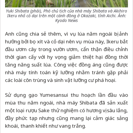
Yuki Shibata (phải), Phó chủ tịch của nhà máy Shibata và Akihiro
Ikeru nhổ cỏ dại trên một cánh đồng ở Okazaki, tỉnh Aichi. Ảnh:
Kyodo News
Anh cũng chia sẻ thêm, vì vụ lúa năm ngoái bị ảnh
hưởng bởi bọ xít và cỏ dại nên vụ mùa này, Ikeru bắt
đầu ươm cây trong vườn ươm, cẩn thận điều chỉnh
thời gian cấy với hy vọng giảm thiệt hại đồng thời
tăng năng suất lúa. Công việc đồng áng cũng được
nhà máy tính toán kỹ lưỡng nhằm tránh gặp phải
các loài côn trùng và sinh vật lưỡng cư phá hoại.
Sử dụng gạo Yumesansui thu hoạch lần đầu vào
mùa thu năm ngoái, nhà máy Shibata đã sản xuất
một loại rượu Sake thử nghiệm có hương vị sâu lắng,
đầy phức tạp nhưng cũng mang lại cảm giác sảng
khoái, thanh khiết như vang trắng.