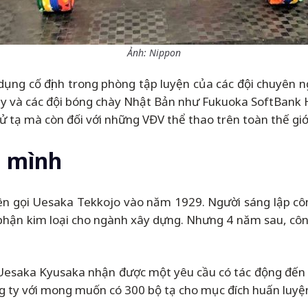
Ảnh: Nippon
 dụng cố định trong phòng tập luyện của các đội chuyên
ty và các đội bóng chày Nhật Bản như Fukuoka SoftBank Ha
 tạ mà còn đối với những VĐV thể thao trên toàn thế giớ
n mình
 tên gọi Uesaka Tekkojo vào năm 1929. Người sáng lập 
 phận kim loại cho ngành xây dựng. Nhưng 4 năm sau, cô
 Uesaka Kyusaka nhận được một yêu cầu có tác động đến tư
ng ty với mong muốn có 300 bộ tạ cho mục đích huấn luyệ