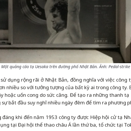
Một quảng cáo tạ Uesaka trên đường phố Nhật Bản. Ảnh: Pedal-strike
c sử dụng rộng rãi ở Nhật Bản, đồng nghĩa với việc công
ơn nhiều so với tưởng tượng của bất kỳ ai trong công ty. 
 hoặc uốn cong do sức căng. Để tạo ra những thanh tạ c
ng sự bắt đầu suy nghĩ nhiều ngày đêm để tìm ra phương p
 đáng khi đến năm 1953 công ty được Hiệp hội cử tạ Nh
ng tại Đại hội thể thao châu Á lần thứ ba, tổ chức tại To