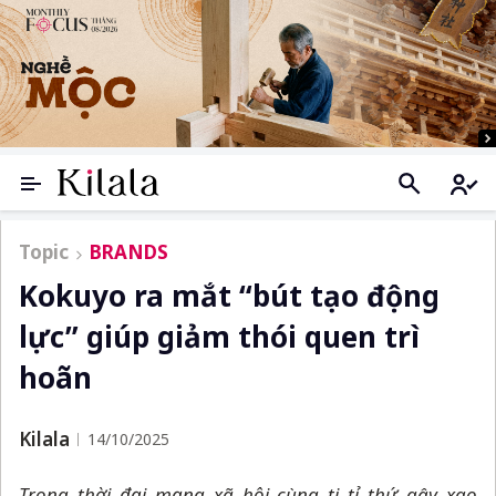
Topic
BRANDS
Kokuyo ra mắt “bút tạo động
lực” giúp giảm thói quen trì
hoãn
Kilala
14/10/2025
Trong thời đại mạng xã hội cùng ti tỉ thứ gây xao