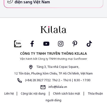
điện sang Việt Nam
CÔNG TY TNHH TRUYỀN THÔNG KILALA
Vận hành bởi Công ty TNHH thương mại Sunflower
Tầng 3, Tòa nhà Copac Square,
12 Tôn Đản, Phường Xóm Chiếu, TP. Hồ Chí Minh, Việt Nam
(+84) 28 3827 7722 Thứ 2 – Thứ 6 | 8:30 – 17:00
info@kilala.vn
|
|
|
Liên hệ
Cộng tác nội dung
Chính sách bảo mật
Thỏa thuận
người dùng