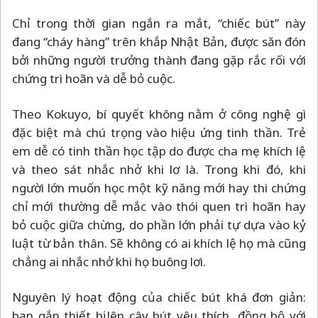
Chỉ trong thời gian ngắn ra mắt, “chiếc bút” này
đang “cháy hàng” trên khắp Nhật Bản, được săn đón
bởi những người trưởng thành đang gặp rắc rối với
chứng trì hoãn và dễ bỏ cuộc.
Theo Kokuyo, bí quyết không nằm ở công nghệ gì
đặc biệt mà chú trọng vào hiệu ứng tinh thần. Trẻ
em dễ có tinh thần học tập do được cha mẹ khích lệ
và theo sát nhắc nhở khi lơ là. Trong khi đó, khi
người lớn muốn học một kỹ năng mới hay thi chứng
chỉ mới thường dễ mắc vào thói quen trì hoãn hay
bỏ cuộc giữa chừng, do phần lớn phải tự dựa vào kỷ
luật từ bản thân. Sẽ không có ai khích lệ họ mà cũng
chẳng ai nhắc nhở khi họ buông lơi.
Nguyên lý hoạt động của chiếc bút khá đơn giản:
bạn gắn thiết bị lên cây bút yêu thích, đồng bộ với