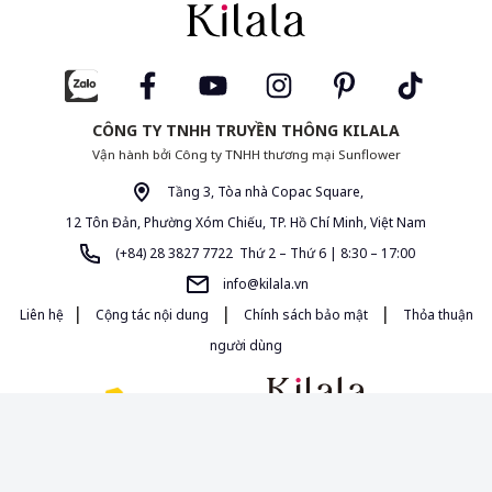
CÔNG TY TNHH TRUYỀN THÔNG KILALA
Vận hành bởi Công ty TNHH thương mại Sunflower
Tầng 3, Tòa nhà Copac Square,
12 Tôn Đản, Phường Xóm Chiếu, TP. Hồ Chí Minh, Việt Nam
(+84) 28 3827 7722 Thứ 2 – Thứ 6 | 8:30 – 17:00
info@kilala.vn
|
|
|
Liên hệ
Cộng tác nội dung
Chính sách bảo mật
Thỏa thuận
người dùng
Giấy phép MXH 454/GP-BTTTT do Bộ Thông Tin và Truyền Thông cấp