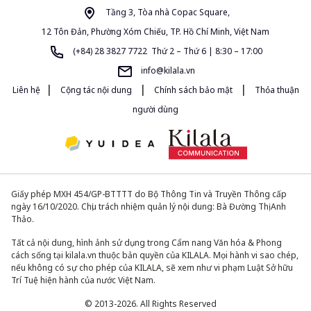
Tầng 3, Tòa nhà Copac Square,
12 Tôn Đản, Phường Xóm Chiếu, TP. Hồ Chí Minh, Việt Nam
(+84) 28 3827 7722 Thứ 2 – Thứ 6 | 8:30 – 17:00
info@kilala.vn
|
|
|
Liên hệ
Cộng tác nội dung
Chính sách bảo mật
Thỏa thuận
người dùng
Giấy phép MXH 454/GP-BTTTT do Bộ Thông Tin và Truyền Thông cấp
ngày 16/10/2020. Chịu trách nhiệm quản lý nội dung: Bà Đường Thị Anh
Thảo.
Tất cả nội dung, hình ảnh sử dụng trong Cẩm nang Văn hóa & Phong
cách sống tại kilala.vn thuộc bản quyền của KILALA. Mọi hành vi sao chép,
nếu không có sự cho phép của KILALA, sẽ xem như vi phạm Luật Sở hữu
Trí Tuệ hiện hành của nước Việt Nam.
© 2013-2026. All Rights Reserved