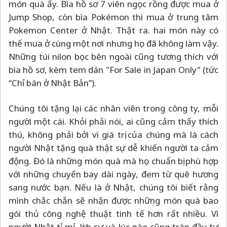
món quà ấy. Bìa hồ sơ 7 viên ngọc rồng được mua ở
Jump Shop, còn bìa Pokémon thì mua ở trung tâm
Pokemon Center ở Nhật. Thật ra. hai món này có
thể mua ở cùng một nơi nhưng họ đã không làm vậy.
Những túi nilon bọc bên ngoài cũng tương thích với
bìa hồ sơ, kèm tem dán "For Sale in Japan Only" (tức
“Chỉ bán ở Nhật Bản”).
Chúng tôi tặng lại các nhân viên trong công ty, mỗi
người một cái. Khỏi phải nói, ai cũng cảm thấy thích
thú, không phải bởi vì giá trị của chúng mà là cách
người Nhật tặng quà thật sự dễ khiến người ta cảm
động. Đó là những món quà mà họ chuẩn bị phù hợp
với những chuyến bay dài ngày, đem từ quê hương
sang nước bạn. Nếu là ở Nhật, chúng tôi biết rằng
mình chắc chắn sẽ nhận được những món quà bao
gói thủ công nghệ thuật tinh tế hơn rất nhiều. Vì
người Nhật tỉ mỉ, lịch sự và lúc nào cũng tràn đầy tự