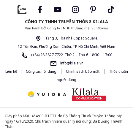
CÔNG TY TNHH TRUYỀN THÔNG KILALA
Vận hành bởi Công ty TNHH thương mại Sunflower
Tầng 3, Tòa nhà Copac Square,
12 Tôn Đản, Phường Xóm Chiếu, TP. Hồ Chí Minh, Việt Nam
(+84) 28 3827 7722 Thứ 2 – Thứ 6 | 8:30 – 17:00
info@kilala.vn
|
|
|
Liên hệ
Cộng tác nội dung
Chính sách bảo mật
Thỏa thuận
người dùng
Giấy phép MXH 454/GP-BTTTT do Bộ Thông Tin và Truyền Thông cấp
ngày 16/10/2020. Chịu trách nhiệm quản lý nội dung: Bà Đường Thị Anh
Thảo.