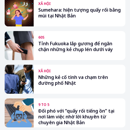
XÃ HỘI
Sumehara: hiện tượng quấy rối bằng
mùi tại Nhật Bản
60S
Tỉnh Fukuoka lắp gương để ngăn
chặn những kẻ chụp lén dưới váy
XÃ HỘI
Những kẻ cố tình va chạm trên
đường phố Nhật
9 TO 5
Đối phó với “quấy rối tiếng ồn” tại
nơi làm việc nhờ lời khuyên từ
chuyên gia Nhật Bản