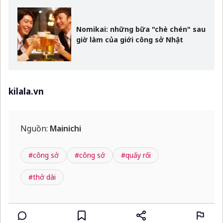
Nomikai: những bữa "chè chén" sau
giờ làm của giới công sở Nhật
kilala.vn
Nguồn:
Mainichi
#công sở
#công sở
#quấy rối
#thở dài