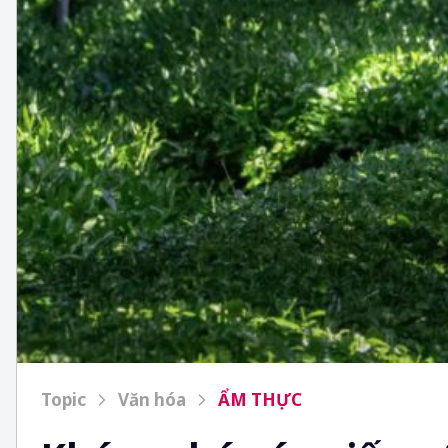
Topic
Văn hóa
ẨM THỰC