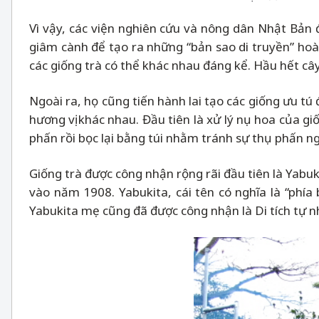
Vì vậy, các viện nghiên cứu và nông dân Nhật Bản 
giâm cành để tạo ra những “bản sao di truyền” hoà
các giống trà có thể khác nhau đáng kể. Hầu hết cây
Ngoài ra, họ cũng tiến hành lai tạo các giống ưu t
hương vị khác nhau. Đầu tiên là xử lý nụ hoa của g
phấn rồi bọc lại bằng túi nhằm tránh sự thụ phấn n
Giống trà được công nhận rộng rãi đầu tiên là Yab
vào năm 1908. Yabukita, cái tên có nghĩa là “phía
Yabukita mẹ cũng đã được công nhận là Di tích tự n