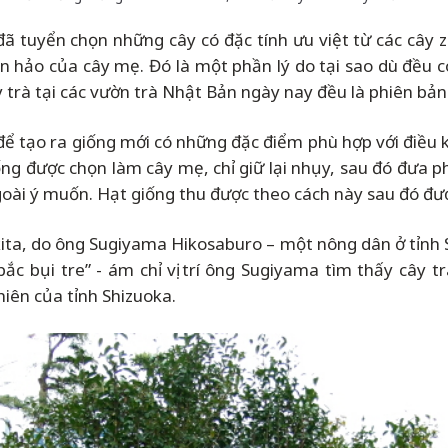
đã tuyển chọn những cây có đặc tính ưu việt từ các cây z
n hảo của cây mẹ. Đó là một phần lý do tại sao dù đều 
 trà tại các vườn trà Nhật Bản ngày nay đều là phiên bản
ú để tạo ra giống mới có những đặc điểm phù hợp với điều
iống được chọn làm cây mẹ, chỉ giữ lại nhụy, sau đó đưa
goài ý muốn. Hạt giống thu được theo cách này sau đó đư
ukita, do ông Sugiyama Hikosaburo
–
một nông dân ở tỉnh S
 bắc bụi tre” - ám chỉ vị trí ông Sugiyama tìm thấy cây 
hiên của tỉnh Shizuoka.