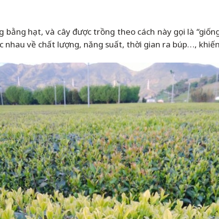
 bằng hạt, và cây được trồng theo cách này gọi là “giống
ác nhau về chất lượng, năng suất, thời gian ra búp…, khiến