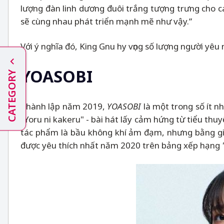
lượng đàn linh dương đuôi trắng tượng trưng cho c
sẽ cùng nhau phát triển mạnh mẽ như vậy.”
Với ý nghĩa đó, King Gnu hy vọng số lượng người y
YOASOBI
CATEGORY
Thành lập năm 2019,
YOASOBI
là một trong số ít n
"Yoru ni kakeru" - bài hát lấy cảm hứng từ tiểu th
tác phẩm là bầu không khí ảm đạm, nhưng bằng giọn
được yêu thích nhất năm 2020 trên bảng xếp hạng