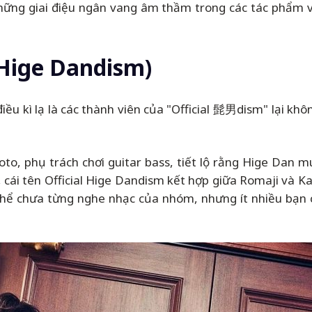
hững giai điệu ngân vang âm thầm trong các tác phẩm v
 Hige Dandism)
ều kì lạ là các thành viên của "Official 髭男dism" lại khôn
to, phụ trách chơi guitar bass, tiết lộ rằng Hige Dan m
 cái tên Official Hige Dandism kết hợp giữa Romaji và Kan
thể chưa từng nghe nhạc của nhóm, nhưng ít nhiều bạn 