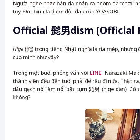
Người nghe nhạc hẳn đã nhận ra nhóm đã “chơi” n
túy. Đó chính là điểm độc đáo của YOASOBI.
Official 髭男dism (Official
Hige
(髭) trong tiếng Nhật nghĩa là ria mép, nhưng đi
của mình như vậy?
Trong một buổi phỏng vấn với
LINE
, Narazaki Mako
thành viên đều đến tuổi phải để râu đi nữa. Thật ra,
dấu gạch nối làm nổi bật cụm 髭男 (hige dan). Có 
không?