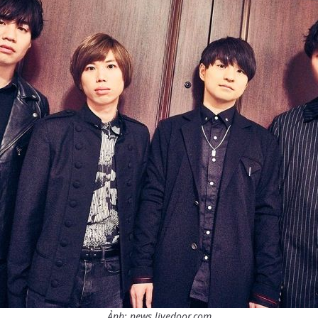
Ảnh: news.livedoor.com