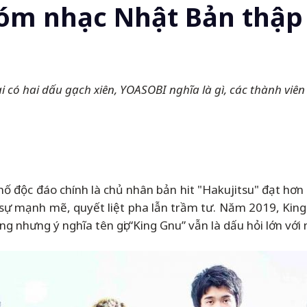
nhóm nhạc Nhật Bản thập
ại có hai dấu gạch xiên, YOASOBI nghĩa là gì, các thành vi
ố độc đáo chính là chủ nhân bản hit "Hakujitsu" đạt hơ
i sự mạnh mẽ, quyết liệt pha lẫn trầm tư. Năm 2019, Ki
g nhưng ý nghĩa tên gọi “King Gnu” vẫn là dấu hỏi lớn với 