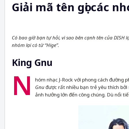
Giải mã tên gọi các 
Có bao giờ bạn tự hỏi, vì sao bên cạnh tên của DISH l
nhóm lại có từ “Hige”.
King Gnu
N
hóm nhạc J-Rock với phong cách đường ph
Gnu
được rất nhiều bạn trẻ yêu thích bở
ảnh hưởng lớn đến công chúng. Dù nổi tiến