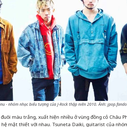
nu - nhóm nhạc biểu tượng của J-Rock thập niên 2010. Ảnh: jpop.fan
ó đuôi màu trắng, xuất hiện nhiều ở vùng đồng cỏ Châu Phi v
hệ mật thiết với nhau. Tsuneta Daiki, guitarist của nhóm, 