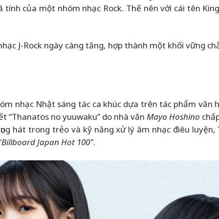
á tính của một nhóm nhạc Rock. Thế nên với cái tên King
êu nhạc J-Rock ngày càng tăng, hợp thành một khối vững 
hóm nhạc Nhật sáng tác ca khúc dựa trên tác phẩm văn h
uyết “Thanatos no yuuwaku” do nhà văn
Mayo Hoshino
chấp
g hát trong trẻo và kỹ năng xử lý âm nhạc điêu luyện,
"Billboard Japan Hot 100"
.