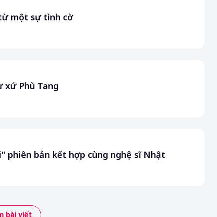
từ một sự tình cờ
từ xứ Phù Tang
i" phiên bản kết hợp cùng nghệ sĩ Nhật
 bài viết