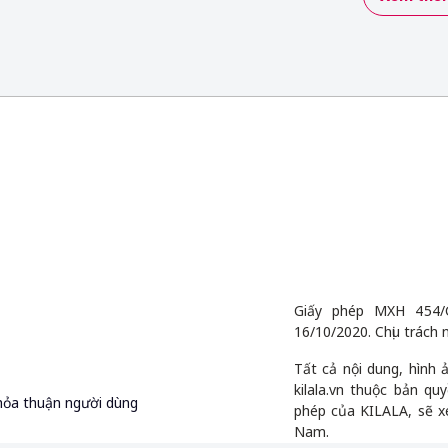
Giấy phép MXH 454/
16/10/2020. Chịu trách 
Tất cả nội dung, hình
kilala.vn thuộc bản q
hỏa thuận người dùng
phép của KILALA, sẽ x
Nam.