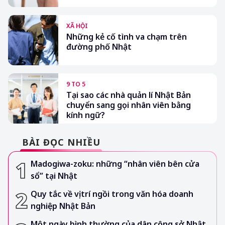
XÃ HỘI
Những kẻ cố tình va chạm trên
đường phố Nhật
9 TO 5
Tại sao các nhà quản lí Nhật Bản
chuyển sang gọi nhân viên bằng
kính ngữ?
BÀI ĐỌC NHIỀU
Madogiwa-zoku: những “nhân viên bên cửa
sổ” tại Nhật
Quy tắc về vị trí ngồi trong văn hóa doanh
nghiệp Nhật Bản
Một ngày bình thường của dân công sở Nhật