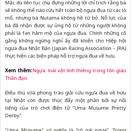
Mặc dù liên tục chịu đựng những lời chỉ trích rằng bà
sẽ không thể nào cứu hết toàn bộ ngựa đua từ các lò
mổ, nhưng bà Nutama không hề từ bỏ. Nỗ lực của
bà đã nhận được sự ủng hộ từ những người không
phải là fan hâm mộ của ngựa đua. Chính những cố
gắng không ngừng nghỉ ấy đã khiến cho Hiệp hội
ngựa đua Nhật Bản (Japan Racing Association
–
JRA)
thực hiện các biện pháp hỗ trợ ngựa đua về hưu.
Xem thêm:
Ngựa: loài vật linh thiêng trong tôn giáo
Thần đạo
Điều thú vị là phong trào giải cứu ngựa đua về hưu
tại Nhật còn được thúc đẩy một phần bởi sự nổi
tiếng của trò chơi điện tử “Uma Musume Pretty
Derby”.
"Uma Musume" có nghĩa là “cô gái ngựa”. Trong