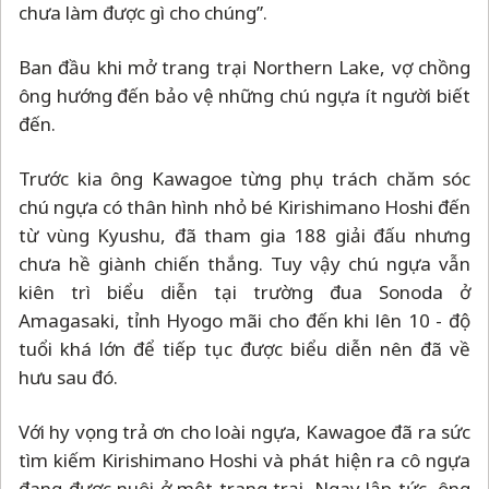
chưa làm được gì cho chúng”.
Ban đầu khi mở trang trại Northern Lake, vợ chồng
ông hướng đến bảo vệ những chú ngựa ít người biết
đến.
Trước kia ông Kawagoe từng phụ trách chăm sóc
chú ngựa có thân hình nhỏ bé Kirishimano Hoshi đến
từ vùng Kyushu, đã tham gia 188 giải đấu nhưng
chưa hề giành chiến thắng. Tuy vậy chú ngựa vẫn
kiên trì biểu diễn tại trường đua Sonoda ở
Amagasaki, tỉnh Hyogo mãi cho đến khi lên 10 - độ
tuổi khá lớn để tiếp tục được biểu diễn nên đã về
hưu sau đó.
Với hy vọng trả ơn cho loài ngựa, Kawagoe đã ra sức
tìm kiếm Kirishimano Hoshi và phát hiện ra cô ngựa
đang được nuôi ở một trang trại. Ngay lập tức, ông