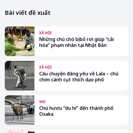
Bài viết đề xuất
XÃ HỘI
Những chú chó bị bỏ rơi giúp “cải
hóa” phạm nhân tại Nhật Bản
XÃ HỘI
Câu chuyện đáng yêu về Lala – chú
chim cánh cụt thích dạo phố
60S
Chú hươu “du hí” đến thành phố
Osaka