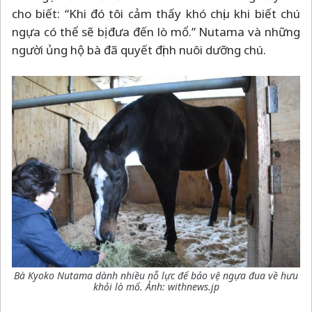
cho biết: “Khi đó tôi cảm thấy khó chịu khi biết chú
ngựa có thể sẽ bị đưa đến lò mổ.” Nutama và những
người ủng hộ bà đã quyết định nuôi dưỡng chú.
Bà Kyoko Nutama dành nhiều nỗ lực để bảo vệ ngựa đua về hưu
khỏi lò mổ. Ảnh: withnews.jp