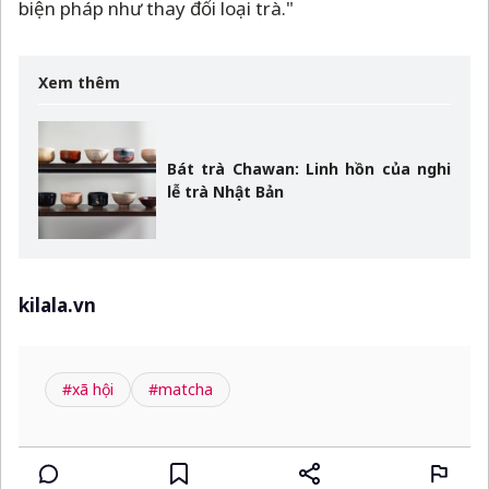
biện pháp như thay đổi loại trà."
Xem thêm
Bát trà Chawan: Linh hồn của nghi
lễ trà Nhật Bản
kilala.vn
#xã hội
#matcha