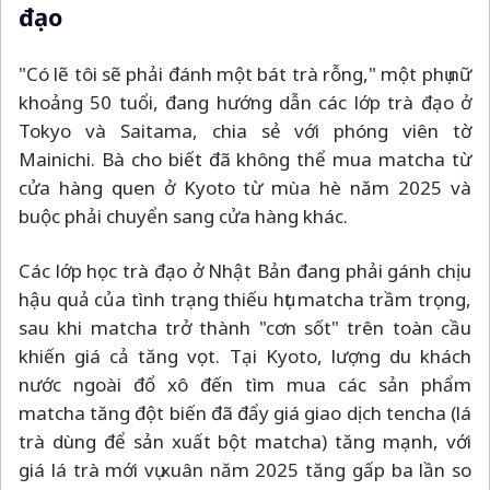
đạo
"Có lẽ tôi sẽ phải đánh một bát trà rỗng," một phụ nữ
khoảng 50 tuổi, đang hướng dẫn các lớp trà đạo ở
Tokyo và Saitama, chia sẻ với phóng viên tờ
Mainichi. Bà cho biết đã không thể mua matcha từ
cửa hàng quen ở Kyoto từ mùa hè năm 2025 và
buộc phải chuyển sang cửa hàng khác.
Các lớp học trà đạo ở Nhật Bản đang phải gánh chịu
hậu quả của tình trạng thiếu hụt matcha trầm trọng,
sau khi matcha trở thành "cơn sốt" trên toàn cầu
khiến giá cả tăng vọt. Tại Kyoto, lượng du khách
nước ngoài đổ xô đến tìm mua các sản phẩm
matcha tăng đột biến đã đẩy giá giao dịch tencha (lá
trà dùng để sản xuất bột matcha) tăng mạnh, với
giá lá trà mới vụ xuân năm 2025 tăng gấp ba lần so