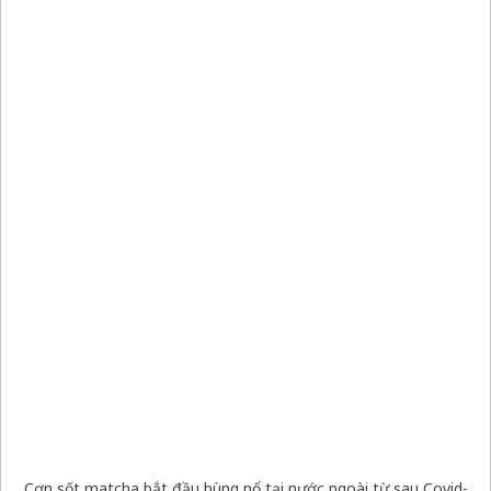
Cơn sốt matcha bắt đầu bùng nổ tại nước ngoài từ sau Covid-