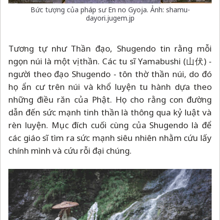
Bức tượng của pháp sư En no Gyoja. Ảnh: shamu-
dayori.jugem.jp
Tương tự như Thần đạo, Shugendo tin rằng mỗi
ngọn núi là một vị thần. Các tu sĩ Yamabushi (山伏) -
người theo đạo Shugendo - tôn thờ thần núi, do đó
họ ẩn cư trên núi và khổ luyện tu hành dựa theo
những điều răn của Phật. Họ cho rằng con đường
dẫn đến sức mạnh tinh thần là thông qua kỷ luật và
rèn luyện. Mục đích cuối cùng của Shugendo là để
các giáo sĩ tìm ra sức mạnh siêu nhiên nhằm cứu lấy
chính mình và cứu rỗi đại chúng.