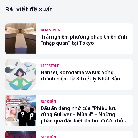
Bài viết đề xuất
KHÁM PHÁ
Trải nghiệm phương pháp thiền định
"nhập quan" tại Tokyo
LIFESTYLE
Hansei, Kotodama và Ma: Sống
chánh niệm từ 3 triết lý Nhật Bản
SỰ KIỆN
Dấu ấn đáng nhớ của “Phiêu lưu
cùng Gulliver – Mùa 4” – Những
phần quà đặc biệt đã tìm được chủ
nhân
SỰ KIỆN