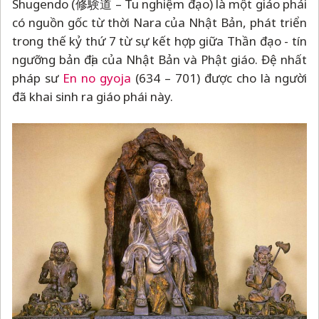
Shugendo (修験道
–
Tu nghiệm đạo) là một giáo phái
có nguồn gốc từ thời Nara của Nhật Bản, phát triển
trong thế kỷ thứ 7 từ sự kết hợp giữa Thần đạo - tín
ngưỡng bản địa của Nhật Bản và Phật giáo. Đệ nhất
pháp sư
En no gyoja
(634
–
701) được cho là người
đã khai sinh ra giáo phái này.