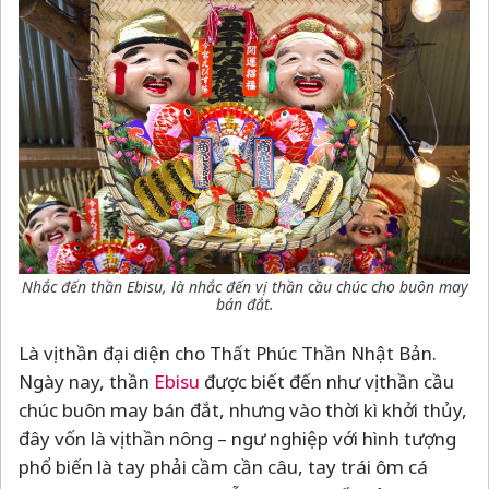
Nhắc đến thần Ebisu, là nhắc đến vị thần cầu chúc cho buôn may
bán đắt.
Là vị thần đại diện cho Thất Phúc Thần Nhật Bản.
Ngày nay, thần
Ebisu
được biết đến như vị thần cầu
chúc buôn may bán đắt, nhưng vào thời kì khởi thủy,
đây vốn là vị thần nông
–
ngư nghiệp với hình tượng
phổ biến là tay phải cầm cần câu, tay trái ôm cá