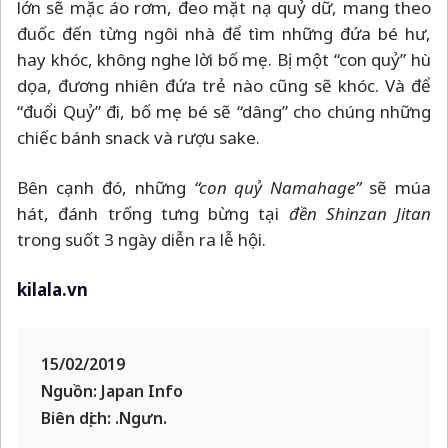
lớn sẽ mặc áo rơm, đeo mặt nạ quỷ dữ, mang theo
đuốc đến từng ngôi nhà để tìm những đứa bé hư,
hay khóc, không nghe lời bố mẹ. Bị một “con quỷ” hù
dọa, đương nhiên đứa trẻ nào cũng sẽ khóc. Và để
“đuổi Quỷ” đi, bố mẹ bé sẽ “dâng” cho chúng những
chiếc bánh snack và rượu sake.
Bên cạnh đó, những
“con quỷ Namahage”
sẽ múa
hát, đánh trống tưng bừng tại
đền Shinzan Jitan
trong suốt 3 ngày diễn ra lễ hội.
kilala.vn
15/02/2019
Nguồn: Japan Info
Biên dịch: .Ngưn.