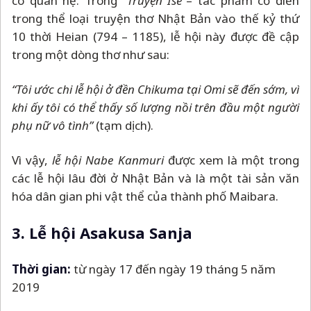
có quan hệ. Trong
“Truyện Ise”
–
tác phẩm cổ điển
trong thể loại truyện thơ Nhật Bản vào thế kỷ thứ
10 thời Heian (794
–
1185), lễ hội này được đề cập
trong một dòng thơ như sau:
“Tôi ước chi lễ hội ở đền Chikuma tại Omi sẽ đến sớm, vì
khi ấy tôi có thể thấy số lượng nồi trên đầu một người
phụ nữ vô tình”
(tạm dịch).
Vì vậy,
lễ hội Nabe Kanmuri
được xem là một trong
các lễ hội lâu đời ở Nhật Bản và là một tài sản văn
hóa dân gian phi vật thể của thành phố Maibara.
3. Lễ hội Asakusa Sanja
Thời gian:
từ ngày 17 đến ngày 19 tháng 5 năm
2019