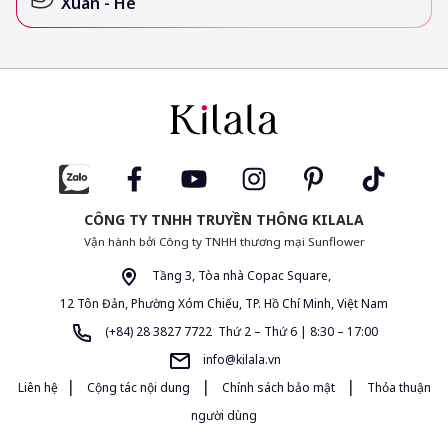
Xuân - Hè
CÔNG TY TNHH TRUYỀN THÔNG KILALA
Vận hành bởi Công ty TNHH thương mại Sunflower
Tầng 3, Tòa nhà Copac Square,
12 Tôn Đản, Phường Xóm Chiếu, TP. Hồ Chí Minh, Việt Nam
(+84) 28 3827 7722 Thứ 2 – Thứ 6 | 8:30 – 17:00
info@kilala.vn
|
|
|
Liên hệ
Cộng tác nội dung
Chính sách bảo mật
Thỏa thuận
người dùng