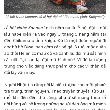
Lễ hội Nabe Kanmuri là lễ hội đội nồi lẩu nabe. (Ảnh: Dailymail)
Lễ hội Nabe Kanmuri
dịch nôm na là lễ hội đội… nồi
lẩu nabe diễn ra vào ngày 3 tháng 5 hàng năm tại
đền Chikuma ở tỉnh Shiga. Đó là một đoàn người đi
dọc bờ hồ Biwa, bao gồm các bé gái 8 tuổi mặc quần
áo thời Heian có màu đỏ và xanh lá, đội mũ sắt hình
cái nồi. Tại sao lại đội mũ hình nồi? Vì đó là tượng
trưng cho việc dâng thực phẩm cho các vị thần để
đổi lấy vận may.
Người Nhật tin rằng nồi là biểu tượng cho một phụ nữ
trẻ trung, trinh nguyên. Theo truyền thuyết, từ xưa,
mỗi khi đến đền thờ cúng, phụ nữ sẽ mang theo số
nồi bằng với số lượng những người đàn ông mà mình