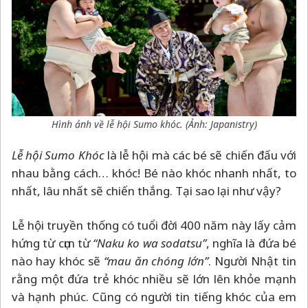
Hình ảnh về lễ hội Sumo khóc. (Ảnh: Japanistry)
Lễ hội Sumo Khóc
là lễ hội mà các bé sẽ chiến đấu với
nhau bằng cách… khóc! Bé nào khóc nhanh nhất, to
nhất, lâu nhất sẽ chiến thắng. Tại sao lại như vậy?
Lễ hội truyền thống có tuổi đời 400 năm này lấy cảm
hứng từ cụm từ
“Naku ko wa sodatsu”
, nghĩa là đứa bé
nào hay khóc sẽ
“mau ăn chóng lớn”
. Người Nhật tin
rằng một đứa trẻ khóc nhiều sẽ lớn lên khỏe mạnh
và hạnh phúc. Cũng có người tin tiếng khóc của em