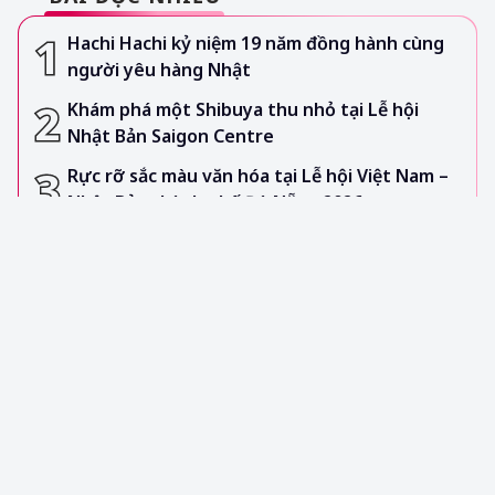
Hachi Hachi kỷ niệm 19 năm đồng hành cùng
người yêu hàng Nhật
Khám phá một Shibuya thu nhỏ tại Lễ hội
Nhật Bản Saigon Centre
Rực rỡ sắc màu văn hóa tại Lễ hội Việt Nam –
Nhật Bản thành phố Đà Nẵng 2026
Ý nghĩa Pizza 4Ps và hành trình phát triển bền
vững
Triển lãm độc quyền “30 năm đi cùng ký ức -
Thám tử lừng danh Conan” tại TP.HCM