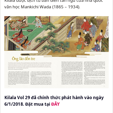
Kilala được dịch từ bản diễn tân ngữ của nhà quốc
văn học Mankichi Wada (1865
–
1934).
Kilala Vol 29 đã chính thức phát hành vào ngày
6/1/2018. Đặt mua tại
ĐÂY