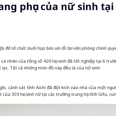
ang phục của nữ sinh tạ
u đã tổ chức buổi họp báo xin lỗi tại văn phòng chính quyề
 cá nhân của tổng số 420 học sinh đã tốt nghiệp tại 6 trư
hất lạc. Tất cả những món đồ này đều là của nữ sinh.
ghi, cảnh sát tỉnh Aichi đã đột kích vào nhà của một ngư
a 359 học sinh nữ tại các trường trung học tỉnh Gifu, cùn