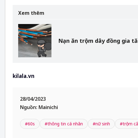
Xem thêm
Nạn ăn trộm dây đồng gia tă
kilala.vn
28/04/2023
Nguồn: Mainichi
#60s
#thông tin cá nhân
#nữ sinh
#trộm c