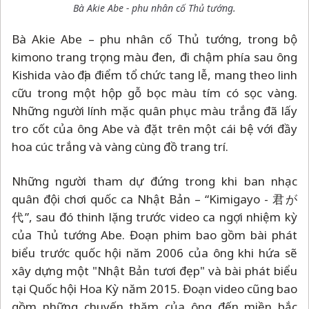
Bà Akie Abe - phu nhân cố Thủ tướng.
Bà Akie Abe
–
phu nhân cố Thủ tướng, trong bộ
kimono trang trọng màu đen, đi chậm phía sau ông
Kishida vào địa điểm tổ chức tang lễ, mang theo linh
cữu trong một hộp gỗ bọc màu tím có sọc vàng.
Những người lính mặc quân phục màu trắng đã lấy
tro cốt của ông Abe và đặt trên một cái bệ với đầy
hoa cúc trắng và vàng cùng đồ trang trí.
Những người tham dự đứng trong khi ban nhạc
quân đội chơi quốc ca Nhật Bản
–
“Kimigayo - 君が
代”, sau đó thinh lặng trước video ca ngợi nhiệm kỳ
của Thủ tướng Abe. Đoạn phim bao gồm bài phát
biểu trước quốc hội năm 2006 của ông khi hứa sẽ
xây dựng một "Nhật Bản tươi đẹp" và bài phát biểu
tại Quốc hội Hoa Kỳ năm 2015. Đoạn video cũng bao
gồm những chuyến thăm của ông đến miền bắc