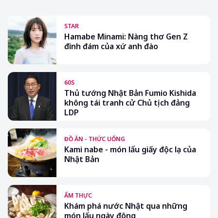
STAR
Hamabe Minami: Nàng thơ Gen Z
đình đám của xứ anh đào
60S
Thủ tướng Nhật Bản Fumio Kishida
không tái tranh cử Chủ tịch đảng
LDP
ĐỒ ĂN - THỨC UỐNG
Kami nabe - món lẩu giấy độc lạ của
Nhật Bản
ẨM THỰC
Khám phá nước Nhật qua những
món lẩu ngày đông