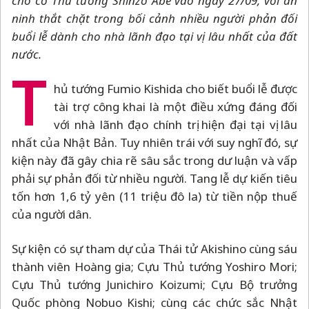
cho cố Thủ tướng Shinzo Abe vào ngày 27/09, với an
ninh thắt chặt trong bối cảnh nhiều người phản đối
buổi lễ dành cho nhà lãnh đạo tại vị lâu nhất của đất
nước.
T
hủ tướng Fumio Kishida cho biết buổi lễ được
tài trợ công khai là một điều xứng đáng đối
với nhà lãnh đạo chính trị hiện đại tại vị lâu
nhất của Nhật Bản. Tuy nhiên trái với suy nghĩ đó, sự
kiện này đã gây chia rẽ sâu sắc trong dư luận và vấp
phải sự phản đối từ nhiều người. Tang lễ dự kiến tiêu
tốn hơn 1,6 tỷ yên (11 triệu đô la) từ tiền nộp thuế
của người dân.
Sự kiện có sự tham dự của Thái tử Akishino cùng sáu
thành viên Hoàng gia; Cựu Thủ tướng Yoshiro Mori;
Cựu Thủ tướng Junichiro Koizumi; Cựu Bộ trưởng
Quốc phòng Nobuo Kishi; cùng các chức sắc Nhật