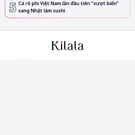
Cá rô phi Việt Nam lần đầu tiên “vượt biển”
sang Nhật làm sushi
CÔNG TY TNHH TRUYỀN THÔNG KILALA
Vận hành bởi Công ty TNHH thương mại Sunflower
Tầng 3, Tòa nhà Copac Square,
12 Tôn Đản, Phường Xóm Chiếu, TP. Hồ Chí Minh, Việt Nam
(+84) 28 3827 7722 Thứ 2 – Thứ 6 | 8:30 – 17:00
info@kilala.vn
|
|
|
Liên hệ
Cộng tác nội dung
Chính sách bảo mật
Thỏa thuận
người dùng