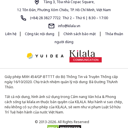
Tầng 3, Tòa nhà Copac Square,
12 Tôn Đản, Phường Xóm Chiếu, TP. Hồ Chí Minh, Việt Nam
(+84) 28 3827 7722 Thứ 2 – Thứ 6 | 8:30 – 17:00
info@kilala.vn
|
|
|
Liên hệ
Cộng tác nội dung
Chính sách bảo mật
Thỏa thuận
người dùng
Giấy phép MXH 454/GP-BTTTT do Bộ Thông Tin và Truyền Thông cấp
ngày 16/10/2020. Chịu trách nhiệm quản lý nội dung: Bà Đường Thị Anh
Thảo.
Tất cả nội dung, hình ảnh sử dụng trong Cẩm nang Văn hóa & Phong
cách sống tại kilala.vn thuộc bản quyền của KILALA. Mọi hành vi sao chép,
nếu không có sự cho phép của KILALA, sẽ xem như vi phạm Luật Sở hữu
Trí Tuệ hiện hành của nước Việt Nam.
© 2013-2026. All Rights Reserved