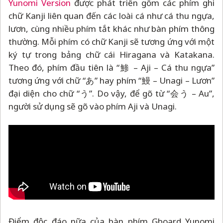
Yunomi Version
được phát triển gồm các phím ghi
chữ Kanji liên quan đến các loài cá như cá thu ngựa,
lươn, cùng nhiều phím tắt khác như bàn phím thông
thường. Mỗi phím có chữ Kanji sẽ tương ứng với một
ký tự trong bảng chữ cái Hiragana và Katakana.
Theo đó, phím đầu tiên là “鯵
–
Aji
–
Cá thu ngựa”
tương ứng với chữ “あ” hay phím “鰻
–
Unagi
–
Lươn”
đại diện cho chữ “う”. Do vậy, để gõ từ “会う
–
Au”,
người sử dụng sẽ gõ vào phím Aji và Unagi.
Điểm độc đáo nữa của bàn phím Gboard Yunomi