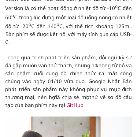
o
Version là có thể hoạt động ở nhiệt độ từ -10
C đến
o
60
C trong lúc đựng một loại đồ uống nóng có nhiệt
o
o
độ từ -20
C đến 140
C, với thể tích khoảng 125ml.
Bàn phím sẽ được kết nối với máy tính qua cáp USB-
C.
Trong quá trình phát triển sản phẩm, đội ngũ kỹ sư
đã gặp muôn vàn thử thách, nhưng họ không từ bỏ và
sản phẩm cuối cùng đã chính thức ra mắt công
chúng vào ngày 01/10 vừa qua. Google Nhật Bản
phát triển sản phẩm này không phục vụ mục đích
thương mại, nên họ đã chia sẻ mọi thứ về sơ đồ cấu
tạo của bàn phím này tại
GitHub
.