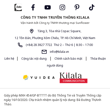
CÔNG TY TNHH TRUYỀN THÔNG KILALA
Vận hành bởi Công ty TNHH thương mại Sunflower
Tầng 3, Tòa nhà Copac Square,
12 Tôn Đản, Phường Xóm Chiếu, TP. Hồ Chí Minh, Việt Nam
(+84) 28 3827 7722 Thứ 2 – Thứ 6 | 8:30 – 17:00
info@kilala.vn
|
|
|
Liên hệ
Cộng tác nội dung
Chính sách bảo mật
Thỏa thuận
người dùng
Giấy phép MXH 454/GP-BTTTT do Bộ Thông Tin và Truyền Thông cấp
ngày 16/10/2020. Chịu trách nhiệm quản lý nội dung: Bà Đường Thị Anh
Thảo.