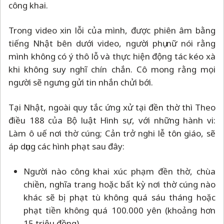
công khai.
Trong video xin lỗi của mình, được phiên âm bằng
tiếng Nhật bên dưới video, người phụ nữ nói rằng
mình không có ý thô lỗ và thực hiện động tác kéo xà
khi không suy nghĩ chín chắn. Cô mong rằng mọi
người sẽ ngưng gửi tin nhắn chửi bới.
Tại Nhật, ngoài quy tắc ứng xử tại đền thờ thì Theo
điều 188 của Bộ luật Hình sự, với những hành vi:
Làm ô uế nơi thờ cúng; Cản trở nghi lễ tôn giáo, sẽ
áp dụng các hình phạt sau đây:
Người nào công khai xúc phạm đền thờ, chùa
chiền, nghĩa trang hoặc bất kỳ nơi thờ cúng nào
khác sẽ bị phạt tù không quá sáu tháng hoặc
phạt tiền không quá 100.000 yên (khoảng hơn
15 triệu đồng).