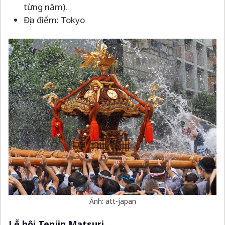
từng năm).
Địa điểm: Tokyo
Ảnh: att-japan
Lễ hội Tenjin Matsuri