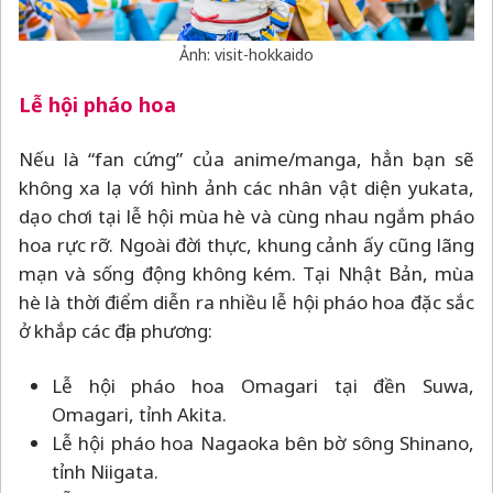
Ảnh: visit-hokkaido
Lễ hội pháo hoa
Nếu là “fan cứng” của anime/manga, hẳn bạn sẽ
không xa lạ với hình ảnh các nhân vật diện yukata,
dạo chơi tại lễ hội mùa hè và cùng nhau ngắm pháo
hoa rực rỡ. Ngoài đời thực, khung cảnh ấy cũng lãng
mạn và sống động không kém. Tại Nhật Bản, mùa
hè là thời điểm diễn ra nhiều lễ hội pháo hoa đặc sắc
ở khắp các địa phương:
Lễ hội pháo hoa Omagari tại đền Suwa,
Omagari, tỉnh Akita.
Lễ hội pháo hoa Nagaoka bên bờ sông Shinano,
tỉnh Niigata.