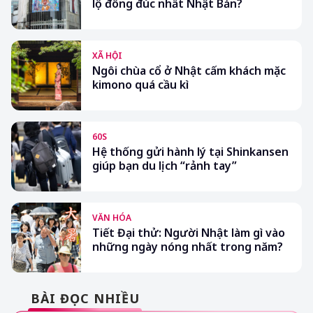
lộ đông đúc nhất Nhật Bản?
XÃ HỘI
Ngôi chùa cổ ở Nhật cấm khách mặc
kimono quá cầu kì
60S
Hệ thống gửi hành lý tại Shinkansen
giúp bạn du lịch “rảnh tay”
VĂN HÓA
Tiết Đại thử: Người Nhật làm gì vào
những ngày nóng nhất trong năm?
BÀI ĐỌC NHIỀU