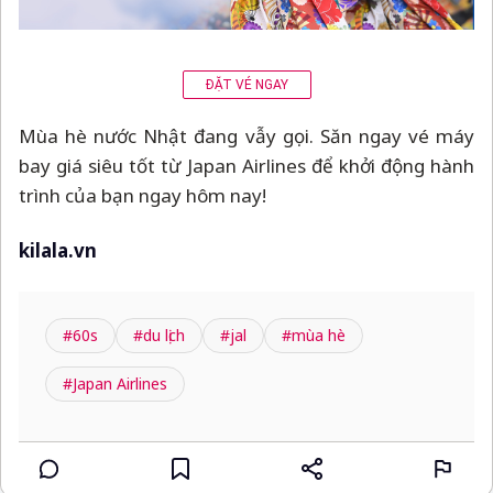
ĐẶT VÉ NGAY
Mùa hè nước Nhật đang vẫy gọi. Săn ngay vé máy
bay giá siêu tốt từ Japan Airlines để khởi động hành
trình của bạn ngay hôm nay!
kilala.vn
#60s
#du lịch
#jal
#mùa hè
#Japan Airlines