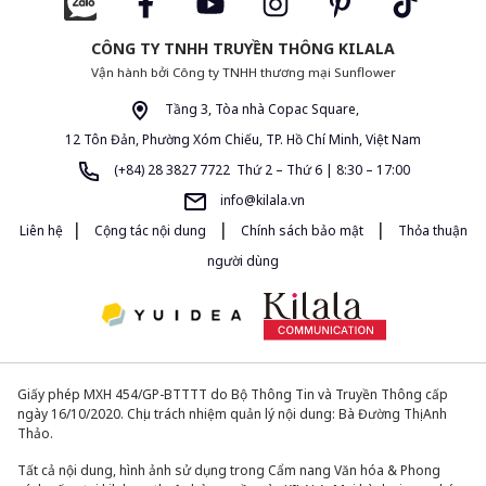
CÔNG TY TNHH TRUYỀN THÔNG KILALA
Vận hành bởi Công ty TNHH thương mại Sunflower
Tầng 3, Tòa nhà Copac Square,
12 Tôn Đản, Phường Xóm Chiếu, TP. Hồ Chí Minh, Việt Nam
(+84) 28 3827 7722 Thứ 2 – Thứ 6 | 8:30 – 17:00
info@kilala.vn
|
|
|
Liên hệ
Cộng tác nội dung
Chính sách bảo mật
Thỏa thuận
người dùng
Giấy phép MXH 454/GP-BTTTT do Bộ Thông Tin và Truyền Thông cấp
ngày 16/10/2020. Chịu trách nhiệm quản lý nội dung: Bà Đường Thị Anh
Thảo.
Tất cả nội dung, hình ảnh sử dụng trong Cẩm nang Văn hóa & Phong