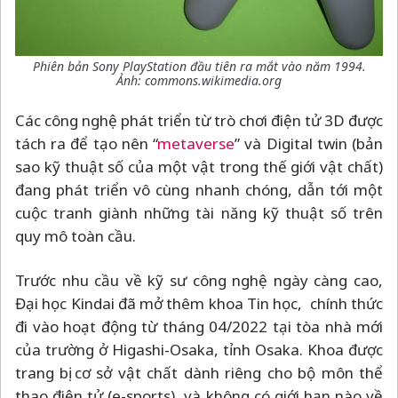
Phiên bản Sony PlayStation đầu tiên ra mắt vào năm 1994.
Ảnh: commons.wikimedia.org
Các công nghệ phát triển từ trò chơi điện tử 3D được
tách ra để tạo nên “
metaverse
” và Digital twin (bản
sao kỹ thuật số của một vật trong thế giới vật chất)
đang phát triển vô cùng nhanh chóng, dẫn tới một
cuộc tranh giành những tài năng kỹ thuật số trên
quy mô toàn cầu.
Trước nhu cầu về kỹ sư công nghệ ngày càng cao,
Đại học Kindai đã mở thêm khoa Tin học, chính thức
đi vào hoạt động từ tháng 04/2022 tại tòa nhà mới
của trường ở Higashi-Osaka, tỉnh Osaka. Khoa được
trang bị cơ sở vật chất dành riêng cho bộ môn thể
thao điện tử (e-sports), và không có giới hạn nào về