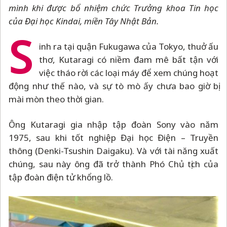
mình khi
được bổ nhiệm chức Trưởng khoa Tin học
của Đại học Kindai, miền Tây Nhật Bản.
S
inh ra tại quận Fukugawa của Tokyo, thuở ấu
thơ, Kutaragi có niềm đam mê bất tận với
việc tháo rời các loại máy để xem chúng hoạt
động như thế nào, và sự tò mò ấy chưa bao giờ bị
mài mòn theo thời gian.
Ông Kutaragi gia nhập tập đoàn Sony vào năm
1975, sau khi tốt nghiệp Đại học Điện
–
Truyền
thông (Denki-Tsushin Daigaku). Và với tài năng xuất
chúng, sau này ông đã trở thành Phó Chủ tịch của
tập đoàn điện tử khổng lồ.