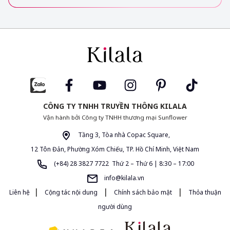
CÔNG TY TNHH TRUYỀN THÔNG KILALA
Vận hành bởi Công ty TNHH thương mại Sunflower
Tầng 3, Tòa nhà Copac Square,
12 Tôn Đản, Phường Xóm Chiếu, TP. Hồ Chí Minh, Việt Nam
(+84) 28 3827 7722 Thứ 2 – Thứ 6 | 8:30 – 17:00
info@kilala.vn
|
|
|
Liên hệ
Cộng tác nội dung
Chính sách bảo mật
Thỏa thuận
người dùng