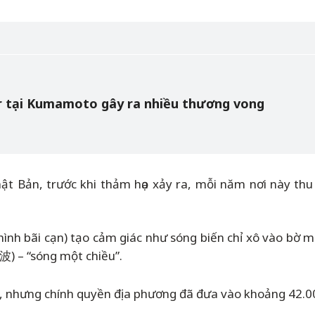
er tại Kumamoto gây ra nhiều thương vong
Nhật Bản, trước khi thảm họa xảy ra, mỗi năm nơi này t
hình bãi cạn) tạo cảm giác như sóng biến chỉ xô vào bờ m
片寄波)
–
“sóng một chiều”.
ún, nhưng chính quyền địa phương đã đưa vào khoảng 42.