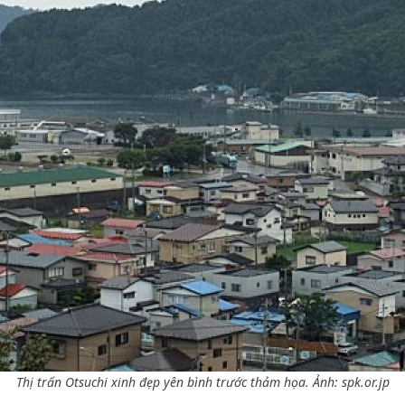
Thị trấn Otsuchi xinh đẹp yên bình trước thảm họa. Ảnh: spk.or.jp