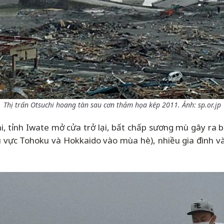
Thị trấn Otsuchi hoang tàn sau cơn thảm họa kép 2011. Ảnh: sp.or.jp
hi, tỉnh Iwate mở cửa trở lại, bất chấp sương mù gây ra
 vực Tohoku và Hokkaido vào mùa hè), nhiều gia đình và 