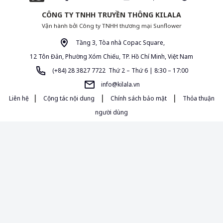
CÔNG TY TNHH TRUYỀN THÔNG KILALA
Vận hành bởi Công ty TNHH thương mại Sunflower
Tầng 3, Tòa nhà Copac Square,
12 Tôn Đản, Phường Xóm Chiếu, TP. Hồ Chí Minh, Việt Nam
(+84) 28 3827 7722 Thứ 2 – Thứ 6 | 8:30 – 17:00
info@kilala.vn
|
|
|
Liên hệ
Cộng tác nội dung
Chính sách bảo mật
Thỏa thuận
người dùng
Giấy phép MXH 454/GP-BTTTT do Bộ Thông Tin và Truyền Thông cấp
ngày 16/10/2020. Chịu trách nhiệm quản lý nội dung: Bà Đường Thị Anh
Thảo.
Tất cả nội dung, hình ảnh sử dụng trong Cẩm nang Văn hóa & Phong
cách sống tại kilala.vn thuộc bản quyền của KILALA. Mọi hành vi sao chép,