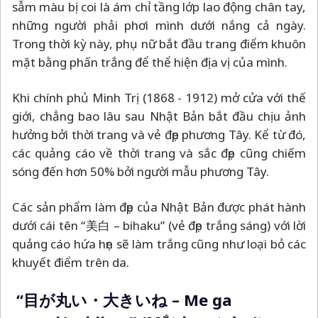
sẫm màu bị coi là ám chỉ tầng lớp lao động chân tay,
những người phải phơi mình dưới nắng cả ngày.
Trong thời kỳ này, phụ nữ bắt đầu trang điểm khuôn
mặt bằng phấn trắng để thể hiện địa vị của mình.
Khi chính phủ Minh Trị (1868 - 1912) mở cửa với thế
giới, chẳng bao lâu sau Nhật Bản bắt đầu chịu ảnh
hưởng bởi thời trang và vẻ đẹp phương Tây. Kể từ đó,
các quảng cáo về thời trang và sắc đẹp cũng chiếm
sóng đến hơn 50% bởi người mẫu phương Tây.
Các sản phẩm làm đẹp của Nhật Bản được phát hành
dưới cái tên “美白
–
bihaku” (vẻ đẹp trắng sáng) với lời
quảng cáo hứa hẹn sẽ làm trắng cũng như loại bỏ các
khuyết điểm trên da.
“目が丸い・大きいね
–
Me ga