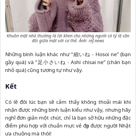
Khuôn mặt nhỏ thường là lời khen cho những người có tỷ lệ cân
đối giữa mặt với cơ thể. Ảnh: inf.news
Những bình luận khác như “細いね - Hosoi ne” (bạn
gầy quá) và “足小さいね - Ashi chisai ne” (chân bạn
nhỏ quá) cũng tương tự như vậy.
Kết
Có lẽ đôi lúc bạn sẽ cảm thấy không thoải mái khi
nhận được những bình luận kiểu như vậy, nhưng hãy
nghĩ đơn giản một chút, chỉ là bạn sở hữu những đặc
điểm phù hợp với chuẩn mực vẻ đẹp được người Nhật
ưa chuộng mà thôi!