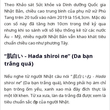
Theo Khảo sát Sức khỏe và Dinh dưỡng Quốc gia
Nhật Bản, chiều cao trung bình của phụ nữ xứ Phù
Tang trên 20 tuổi vào năm 2019 là 154,3cm. Mặc dù
con số này đã tăng hơn 10cm trong thế kỷ qua
nhưng khi so sánh với số liệu thống kê từ các nước
Âu
–
Mỹ, nhiều người Nhật Bản vẫn khao khát tiêu
chuẩn chiều cao như phương Tây.
“肌白い - Hada shiroi ne” (Da bạn
trắng quá)
Nếu nghe từ người Nhật câu nói “
肌白いね - Hada
shiroi ne
” (Da bạn trắng quá), không phải họ ám chỉ
bạn trông ốm yếu, xanh xao mà đây đích thực là
một lời khen. Từ xa xưa, làn da trắng đã được xem là
tiêu chuẩn sắc đẹp của người Nhật.