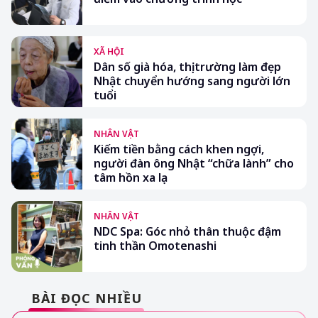
XÃ HỘI
Dân số già hóa, thị trường làm đẹp
Nhật chuyển hướng sang người lớn
tuổi
NHÂN VẬT
Kiếm tiền bằng cách khen ngợi,
người đàn ông Nhật “chữa lành” cho
tâm hồn xa lạ
NHÂN VẬT
NDC Spa: Góc nhỏ thân thuộc đậm
tinh thần Omotenashi
BÀI ĐỌC NHIỀU