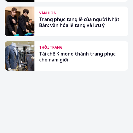
VĂN HÓA
Trang phục tang lễ của người Nhật
Bản: văn hóa lễ tang và lưu ý
THỜI TRANG
Tái chế Kimono thành trang phục
cho nam giới
BÀI ĐỌC NHIỀU
Mặc gì để giữ ấm khi đến Nhật vào mùa đông
Chọn màu quần áo phong thủy theo quan điểm
Nhật
Geisha trang điểm khuôn mặt qua bao nhiêu