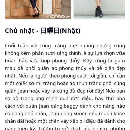
Chủ nhật - 日曜日(Nhật)
Cuối tuần với tông trắng nhẹ nhàng nhưng cũng
không kém phần tươi sáng chính là sự lựa chọn vừa
hoàn hảo vừa hợp phong thủy. Đây cũng là gam
màu dễ phối quần áo phong thủy và dễ diện đẹp
nhất. Nếu là người theo phong cách tối giản, chỉ cần
một chiếc sơ-mi trắng hoặc áo thun trắng phối cùng
quần jean hoặc váy là cũng đủ đẹp rồi đấy! Nếu bạn
sợ bộ trang phục mình quá đơn điệu, hãy thử phá
cách với quần jean dáng baggy dành cho nàng nào
có dáng nhỏ nhắn, jean dáng suông nếu muốn khoe
chân dài hoặc một chân váy xếp pli điệu đà dành cho
nàng kiêu kỳ. Tương tự với chất liệu denim, những