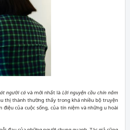
hát người cá
và mới nhất là
Lời nguyện cầu chín năm
u thị thành thường thấy trong khá nhiều bộ truyện
 điệu của cuộc sống, của tín niệm và những u hoài
 nỗi đau của những người chung quanh. Tác giả cũng