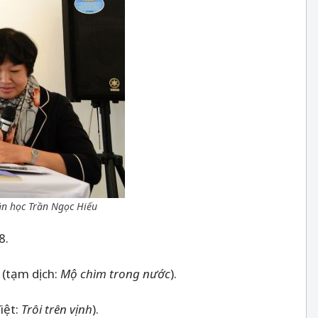
ăn học Trần Ngọc Hiếu
 8.
 (tạm dịch:
Mộ chìm trong nước
).
iệt:
Trôi trên vịnh
).