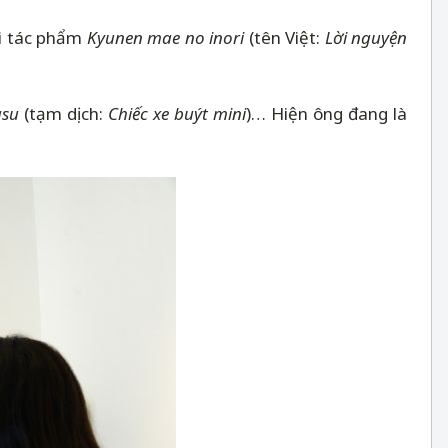
ới tác phẩm
Kyunen mae no inori
(tên Việt:
Lời nguyện
asu
(tạm dịch:
Chiếc xe buýt mini
)… Hiện ông đang là