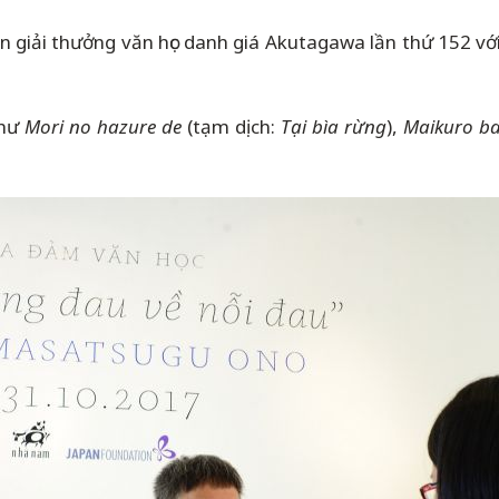
n giải thưởng văn học danh giá Akutagawa lần thứ 152 v
như
Mori no hazure de
(tạm dịch:
Tại bìa rừng
),
Maikuro b