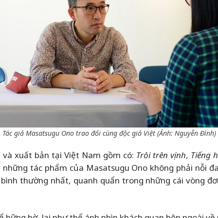
Tác giả Masatsugu Ono trao đổi cùng độc giả Việt (Ảnh: Nguyễn Đình)
 và xuất bản tại Việt Nam gồm có:
Trôi trên vịnh
,
Tiếng 
ng những tác phẩm của Masatsugu Ono không phải nỗi đa
ình thường nhất, quanh quẩn trong những cái vòng đơn
ể hững hờ, lại như thể ánh nhìn khách quan bên ngoài về