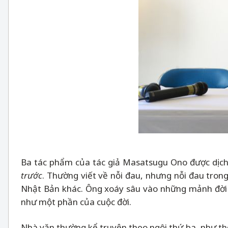
Ba tác phẩm của tác giả Masatsugu Ono được dịch
trước
. Thường viết về nỗi đau, nhưng nỗi đau tro
Nhật Bản khác. Ông xoáy sâu vào những mảnh đời b
như một phần của cuộc đời.
Nhà văn thường kể truyện theo ngôi thứ ba, như th