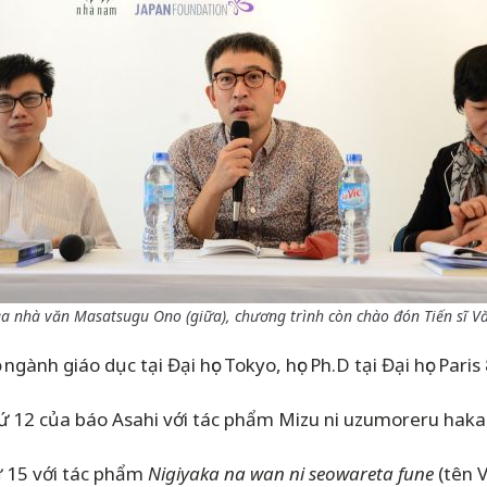
ủa nhà văn Masatsugu Ono (giữa), chương trình còn chào đón Tiến sĩ V
ành giáo dục tại Đại học Tokyo, học Ph.D tại Đại học Paris
hứ 12 của báo Asahi với tác phẩm Mizu ni uzumoreru haka
ứ 15 với tác phẩm
Nigiyaka na wan ni seowareta fune
(tên V