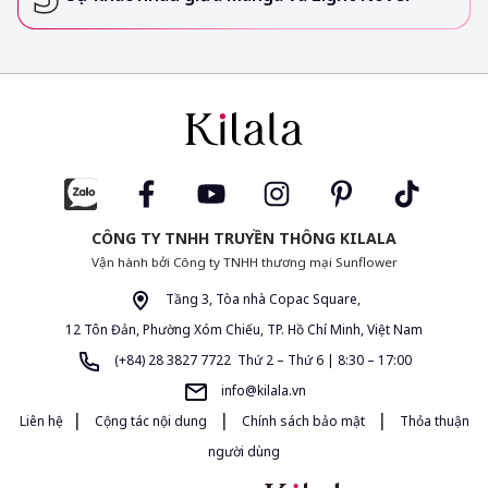
CÔNG TY TNHH TRUYỀN THÔNG KILALA
Vận hành bởi Công ty TNHH thương mại Sunflower
Tầng 3, Tòa nhà Copac Square,
12 Tôn Đản, Phường Xóm Chiếu, TP. Hồ Chí Minh, Việt Nam
(+84) 28 3827 7722 Thứ 2 – Thứ 6 | 8:30 – 17:00
info@kilala.vn
|
|
|
Liên hệ
Cộng tác nội dung
Chính sách bảo mật
Thỏa thuận
người dùng