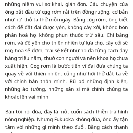
những niềm vui sơ khai, giản đơn. Câu chuyện của
ông bắt đầu từ cọng rơm rải trên đồng ruộng, cơ bản
như hơi thở ta thở mỗi ngày. Bằng cọng rơm, ông biết
cách để đất đai được yên, không cày xới, không bón
phân hoá học, không phun thuốc trừ sâu. Chỉ bằng
rơm, và để yên cho thiên nhiên tự lựa chọn, cây cối sẽ
mọc, hoa sẽ đơm, trái sẽ kết như nó đã từng cách đây
hàng triệu năm, thuở con người và nền khoa học chưa
xuất hiện. Cọng rơm là bước tiến vĩ đại đưa chúng ta
quay về với thiên nhiên, cũng như hơi thở dắt ta về
với chính bản thân mình. Rũ bỏ những định kiến,
những ảo tưởng, những sân si mà chính chúng ta
khoác lên vai mình.
Bạn tôi nói đùa, đây là một cuốn sách thiền trá hình
nông nghiệp. Nhưng Fukuoka không đùa, ông ấy tận
tâm với những gì mình theo đuổi. Bằng cách thanh