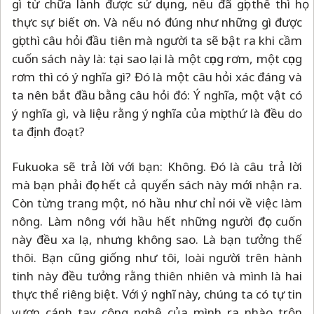
gì từ chữa lành được sử dụng, nếu đã gọi thế thì họ
thực sự biết ơn. Và nếu nó đúng như những gì được
gọi thì câu hỏi đầu tiên mà người ta sẽ bật ra khi cầm
cuốn sách này là: tại sao lại là một cọng rơm, một cọng
rơm thì có ý nghĩa gì? Đó là một câu hỏi xác đáng và
ta nên bắt đầu bằng câu hỏi đó: Ý nghĩa, một vật có
ý nghĩa gì, và liệu rằng ý nghĩa của mọi thứ là đều do
ta định đoạt?
Fukuoka sẽ trả lời với bạn: Không. Đó là câu trả lời
mà bạn phải đọc hết cả quyển sách này mới nhận ra.
Còn từng trang một, nó hầu như chỉ nói về việc làm
nông. Làm nông với hầu hết những người đọc cuốn
này đều xa lạ, nhưng không sao. Là bạn tưởng thế
thôi. Bạn cũng giống như tôi, loài người trên hành
tinh này đều tưởng rằng thiên nhiên và mình là hai
thực thể riêng biệt. Với ý nghĩ này, chúng ta có tự tin
vươn cánh tay công nghệ của mình ra nhào trộn