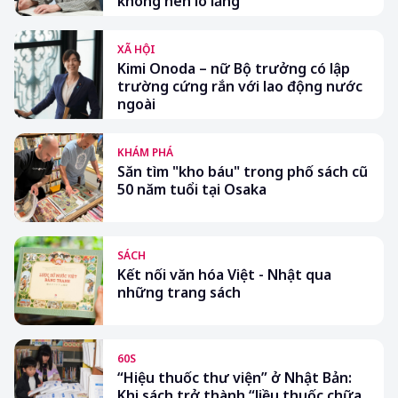
không nên lo lắng"
XÃ HỘI
Kimi Onoda – nữ Bộ trưởng có lập
trường cứng rắn với lao động nước
ngoài
KHÁM PHÁ
Săn tìm "kho báu" trong phố sách cũ
50 năm tuổi tại Osaka
SÁCH
Kết nối văn hóa Việt - Nhật qua
những trang sách
60S
“Hiệu thuốc thư viện” ở Nhật Bản:
Khi sách trở thành “liều thuốc chữa