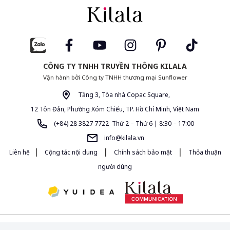
CÔNG TY TNHH TRUYỀN THÔNG KILALA
Vận hành bởi Công ty TNHH thương mại Sunflower
Tầng 3, Tòa nhà Copac Square,
12 Tôn Đản, Phường Xóm Chiếu, TP. Hồ Chí Minh, Việt Nam
(+84) 28 3827 7722 Thứ 2 – Thứ 6 | 8:30 – 17:00
info@kilala.vn
|
|
|
Liên hệ
Cộng tác nội dung
Chính sách bảo mật
Thỏa thuận
người dùng
Giấy phép MXH 454/GP-BTTTT do Bộ Thông Tin và Truyền Thông cấp